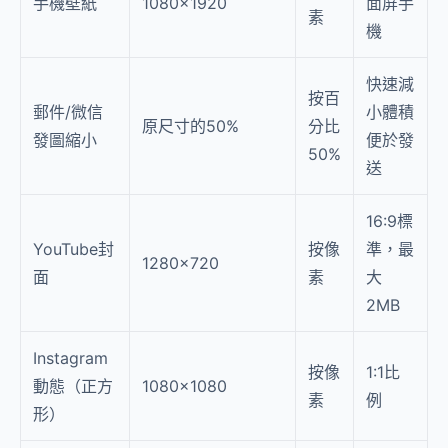
手機壁紙
1080×1920
面屏手
素
機
快速減
按百
郵件/微信
小體積
原尺寸的50%
分比
發圖縮小
便於發
50%
送
16:9標
YouTube封
按像
準，最
1280×720
面
素
大
2MB
Instagram
按像
1:1比
動態（正方
1080×1080
素
例
形）