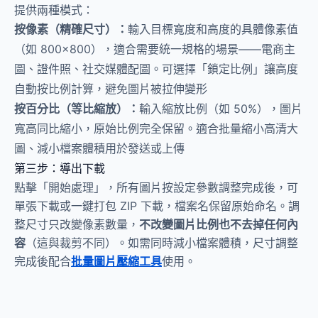
提供兩種模式：
按像素（精確尺寸）：
輸入目標寬度和高度的具體像素值
（如 800×800），適合需要統一規格的場景——電商主
圖、證件照、社交媒體配圖。可選擇「鎖定比例」讓高度
自動按比例計算，避免圖片被拉伸變形
按百分比（等比縮放）：
輸入縮放比例（如 50%），圖片
寬高同比縮小，原始比例完全保留。適合批量縮小高清大
圖、減小檔案體積用於發送或上傳
第三步：導出下載
點擊「開始處理」，所有圖片按設定參數調整完成後，可
單張下載或一鍵打包 ZIP 下載，檔案名保留原始命名。調
整尺寸只改變像素數量，
不改變圖片比例也不去掉任何內
容
（這與裁剪不同）。如需同時減小檔案體積，尺寸調整
完成後配合
批量圖片壓縮工具
使用。