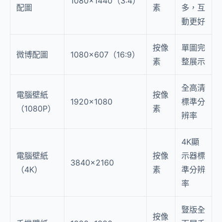
1080×1440（3:4）
配圖
素
多，互
動更好
按像
單圖完
微博配圖
1080×607（16:9）
素
整展示
全高清
電腦壁紙
按像
1920×1080
標準分
（1080P）
素
辨率
4K顯
電腦壁紙
按像
示器標
3840×2160
（4K）
素
準分辨
率
豎版全
按像