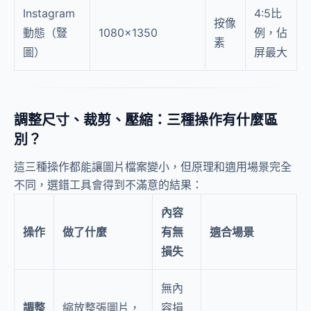
Instagram
4:5比
按像
動態（豎
1080×1350
例，佔
素
圖）
屏最大
調整尺寸、裁剪、壓縮：三種操作有什麼區
別？
這三種操作都能讓圖片檔案變小，但原理和適用場景完全
不同，選錯工具會得到不滿意的結果：
內容
操作
做了什麼
有無
適合場景
損失
無內
調整
縮放整張圖片，
容損