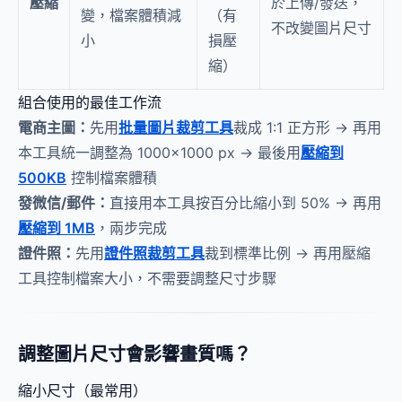
壓縮
於上傳/發送，
變，檔案體積減
（有
不改變圖片尺寸
小
損壓
縮）
組合使用的最佳工作流
電商主圖：
先用
批量圖片裁剪工具
裁成 1:1 正方形 → 再用
本工具統一調整為 1000×1000 px → 最後用
壓縮到
500KB
控制檔案體積
發微信/郵件：
直接用本工具按百分比縮小到 50% → 再用
壓縮到 1MB
，兩步完成
證件照：
先用
證件照裁剪工具
裁到標準比例 → 再用壓縮
工具控制檔案大小，不需要調整尺寸步驟
調整圖片尺寸會影響畫質嗎？
縮小尺寸（最常用）