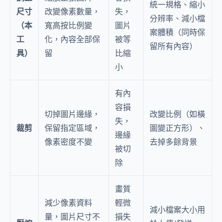
統一規格、縮小
尺寸
改變像素數量，
失，
分辨率、減小檔
（本
寬高按比例變
圖片
案體積（同時保
工
化，內容全部保
被等
留所有內容）
具）
留
比縮
小
有內
容損
切掉圖片邊緣，
改變比例（如橫
失，
裁剪
保留指定區域，
圖變正方形）、
邊緣
像素密度不變
去掉多餘背景
被切
除
畫質
減少像素資料
輕微
減小檔案大小用
量，圖片尺寸不
損失