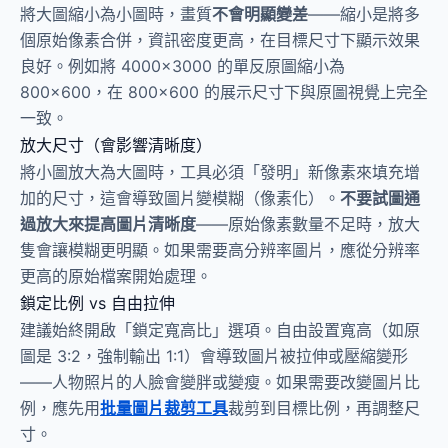
將大圖縮小為小圖時，畫質
不會明顯變差
——縮小是將多
個原始像素合併，資訊密度更高，在目標尺寸下顯示效果
良好。例如將 4000×3000 的單反原圖縮小為
800×600，在 800×600 的展示尺寸下與原圖視覺上完全
一致。
放大尺寸（會影響清晰度）
將小圖放大為大圖時，工具必須「發明」新像素來填充增
加的尺寸，這會導致圖片變模糊（像素化）。
不要試圖通
過放大來提高圖片清晰度
——原始像素數量不足時，放大
隻會讓模糊更明顯。如果需要高分辨率圖片，應從分辨率
更高的原始檔案開始處理。
鎖定比例 vs 自由拉伸
建議始終開啟「鎖定寬高比」選項。自由設置寬高（如原
圖是 3:2，強制輸出 1:1）會導致圖片被拉伸或壓縮變形
——人物照片的人臉會變胖或變瘦。如果需要改變圖片比
例，應先用
批量圖片裁剪工具
裁剪到目標比例，再調整尺
寸。