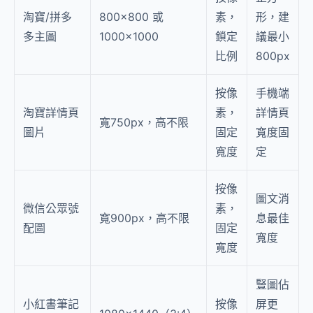
淘寶/拼多
800×800 或
素，
形，建
多主圖
1000×1000
鎖定
議最小
比例
800px
按像
手機端
淘寶詳情頁
素，
詳情頁
寬750px，高不限
圖片
固定
寬度固
寬度
定
按像
圖文消
微信公眾號
素，
寬900px，高不限
息最佳
配圖
固定
寬度
寬度
豎圖佔
小紅書筆記
按像
屏更