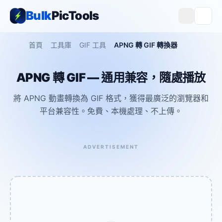
Bulk
PicTools
首頁
工具庫
GIF 工具
APNG 轉 GIF 轉換器
APNG 轉 GIF — 通用兼容，隨處播放
將 APNG 動畫轉換為 GIF 格式，獲得最廣泛的瀏覽器和
平台兼容性。免費、本機處理、不上傳。
ADVERTISEMENT