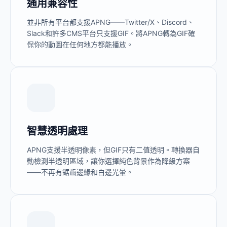
通用兼容性
並非所有平台都支援APNG——Twitter/X、Discord、
Slack和許多CMS平台只支援GIF。將APNG轉為GIF確
保你的動圖在任何地方都能播放。
智慧透明處理
APNG支援半透明像素，但GIF只有二值透明。轉換器自
動檢測半透明區域，讓你選擇純色背景作為降級方案
——不再有鋸齒邊緣和白邊光暈。