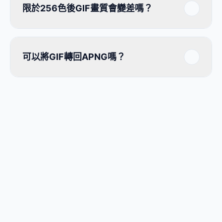
限於256色後GIF畫質會變差嗎？
可以將GIF轉回APNG嗎？