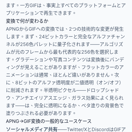
ます。一方GIFは、事実上すべてのプラットフォームとア
プリケーションで再生できます。
変換で何が変わるか
APNGからGIFへの変換では、2つの技術的な変更が発生
します。まず、24ビットカラーと完全なアルファチャン
ネルが256色パレットに量子化されます——アルゴリズ
ムが元のフレームから最も代表的な256色を選択しま
す。グラデーションや写真コンテンツは変換後にバンデ
ィングが見えることがありますが、フラットカラーのア
ニメーションは通常、ほとんど違いがありません。次
に、8ビットのアルファ透明度が二値透明（オン/オフ）
に削減されます。半透明ピクセル——ドロップシャド
ウ、アンチエイリアスエッジ、ガラス効果によく見られ
ます——は、完全に透明になるか、ベタ塗りの背景色で
塗りつぶされる必要があります。
APNG→GIF変換の一般的なユースケース
ソーシャルメディア共有
——Twitter/XとDiscordはGIFア