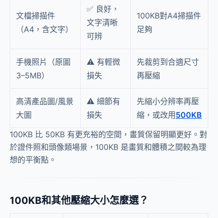
✅ 良好，
文檔掃描件
100KB對A4掃描件
文字清晰
（A4，含文字）
足夠
可辨
手機照片（原圖
⚠️ 有輕微
先裁剪到合適尺寸
3–5MB）
損失
再壓縮
高清產品圖/風景
⚠️ 細節有
先縮小分辨率再壓
大圖
損失
縮，或改用
500KB
100KB 比 50KB 有更充裕的空間，畫質保留明顯更好。對
於證件照和頭像類場景，100KB 是畫質和體積之間較為理
想的平衡點。
100KB和其他壓縮大小怎麼選？