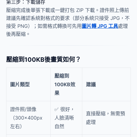
第三步：下載儲存
壓縮完成後單張下載或一鍵打包 ZIP 下載。證件照上傳前
建議先確認系統對格式的要求（部分系統只接受 JPG，不
接受 PNG）；如需格式轉換可先用
圖片轉 JPG 工具
處理
後再壓縮。
壓縮到100KB後畫質如何？
壓縮到
圖片類型
100KB效
建議
果
證件照/頭像
✅ 很好，
直接壓縮，無需預
（300×400px
人臉清晰
處理
左右）
自然