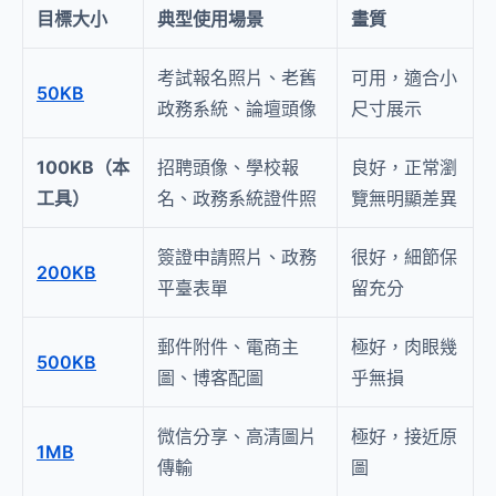
目標大小
典型使用場景
畫質
考試報名照片、老舊
可用，適合小
50KB
政務系統、論壇頭像
尺寸展示
100KB（本
招聘頭像、學校報
良好，正常瀏
工具）
名、政務系統證件照
覽無明顯差異
簽證申請照片、政務
很好，細節保
200KB
平臺表單
留充分
郵件附件、電商主
極好，肉眼幾
500KB
圖、博客配圖
乎無損
微信分享、高清圖片
極好，接近原
1MB
傳輸
圖