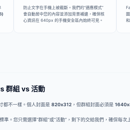
準
防止文字在手機上被截斷。我們的“適應模式”
F
6)
會自動居中您的內容並添加背景補邊，確保核
心資訊在 640px 的手機安全區內始終可見。
和
s 群組 vs 活動
面尺寸都不一樣。個人封面是
820x312
，但群組封面必須是
1640x
寸標準。您只需選擇“群組”或“活動”，剩下的交給我們，確保每