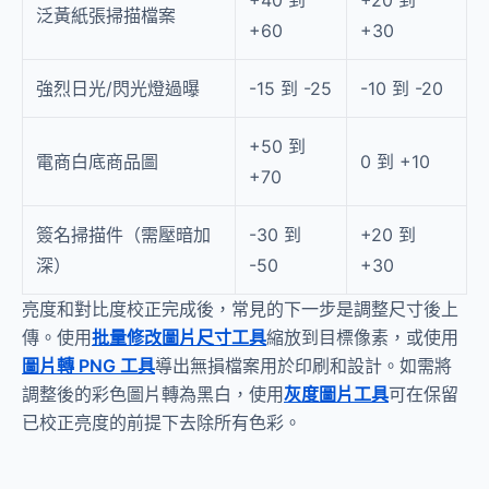
+40 到
+20 到
泛黃紙張掃描檔案
+60
+30
強烈日光/閃光燈過曝
-15 到 -25
-10 到 -20
+50 到
電商白底商品圖
0 到 +10
+70
簽名掃描件（需壓暗加
-30 到
+20 到
深）
-50
+30
亮度和對比度校正完成後，常見的下一步是調整尺寸後上
傳。使用
批量修改圖片尺寸工具
縮放到目標像素，或使用
圖片轉 PNG 工具
導出無損檔案用於印刷和設計。如需將
調整後的彩色圖片轉為黑白，使用
灰度圖片工具
可在保留
已校正亮度的前提下去除所有色彩。