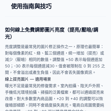
使用指南與技巧
如何線上免費調節圖片亮度（提亮/壓暗/調
光）
亮度調整是最常見的圖片修正操作之一，原理也最簡單：
對每個像素的紅、綠、藍三個通道，統一增加（提亮）或
減少（壓暗）相同的數值。調整值 +50 表示每個通道加
50；-30 表示每個通道減30。值會被限制在 0 到 255 之
間，不會溢出或產生負值，因此不會丟失圖像資訊。
線上提亮圖片 — 適用場景
曝光不足是最常見的修復需求。室內拍攝、陰天戶外照、
手機低光環境拍攝、掃描的泛黃檔案，都可以通過提亮來
改善。對大多數室內商品圖，+20 到 +40 的調整可以恢
復暗部細節，同時不會過度損失高光。電商白底圖需要純