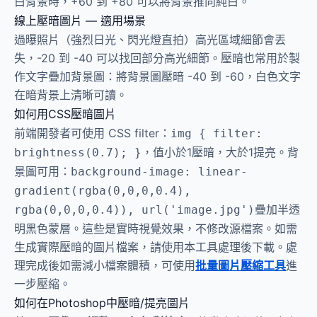
白背景時，+60 到 +80 可以將背景推向純白。
線上壓暗圖片 — 適用場景
過曝照片（強烈日光、閃光燈直拍）高光區域細節會丟
失，-20 到 -40 可以找回部分高光細節。壓暗也常用於製
作文字疊加背景圖：將背景圖壓暗 -40 到 -60，白色文字
在暗背景上清晰可讀。
如何用CSS壓暗圖片
前端開發者可使用 CSS filter：
img { filter:
，值小於1壓暗，大於1提亮。背
brightness(0.7); }
景圖可用：
background-image: linear-
gradient(rgba(0,0,0,0.4),
疊加半透
rgba(0,0,0,0.4)), url('image.jpg')
明黑色蒙層。這些是實時視覺效果，不修改源檔案。如需
生成實際壓暗的圖片檔案，請使用本工具處理後下載。處
理完成後如需減小檔案體積，可使用
批量圖片壓縮工具
進
一步壓縮。
如何在Photoshop中壓暗/提亮圖片