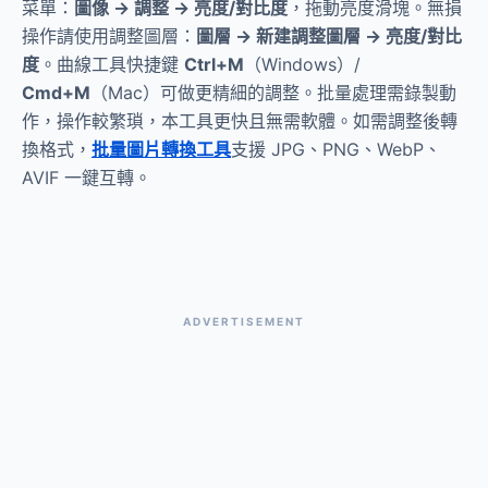
菜單：
圖像 → 調整 → 亮度/對比度
，拖動亮度滑塊。無損
操作請使用調整圖層：
圖層 → 新建調整圖層 → 亮度/對比
度
。曲線工具快捷鍵
Ctrl+M
（Windows）/
Cmd+M
（Mac）可做更精細的調整。批量處理需錄製動
作，操作較繁瑣，本工具更快且無需軟體。如需調整後轉
換格式，
批量圖片轉換工具
支援 JPG、PNG、WebP、
AVIF 一鍵互轉。
ADVERTISEMENT