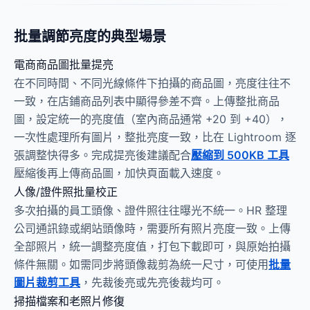
批量調節亮度的典型場景
電商商品圖批量提亮
在不同時間、不同光線條件下拍攝的商品圖，亮度往往不
一致，在店鋪商品列表中顯得參差不齊。上傳整批商品
圖，設定統一的亮度值（室內商品通常 +20 到 +40），
一次性處理所有圖片，整批亮度一致，比在 Lightroom 逐
張調整快得多。完成提亮後建議配合
壓縮到 500KB 工具
壓縮後再上傳商品圖，加快頁面載入速度。
人像/證件照批量校正
多次拍攝的員工頭像、證件照往往曝光不統一。HR 整理
公司通訊錄或網站頭像時，需要所有照片亮度一致。上傳
全部照片，統一調整亮度值，打包下載即可，與原始拍攝
條件無關。如需同步將頭像裁剪為統一尺寸，可使用
批量
圖片裁剪工具
，先裁後亮或先亮後裁均可。
掃描檔案和老照片修復