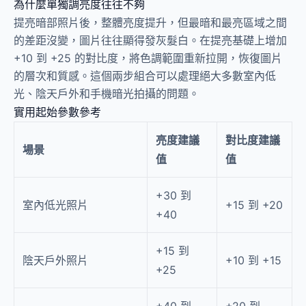
為什麼單獨調亮度往往不夠
提亮暗部照片後，整體亮度提升，但最暗和最亮區域之間
的差距沒變，圖片往往顯得發灰髮白。在提亮基礎上增加
+10 到 +25 的對比度，將色調範圍重新拉開，恢復圖片
的層次和質感。這個兩步組合可以處理絕大多數室內低
光、陰天戶外和手機暗光拍攝的問題。
實用起始參數參考
亮度建議
對比度建議
場景
值
值
+30 到
室內低光照片
+15 到 +20
+40
+15 到
陰天戶外照片
+10 到 +15
+25