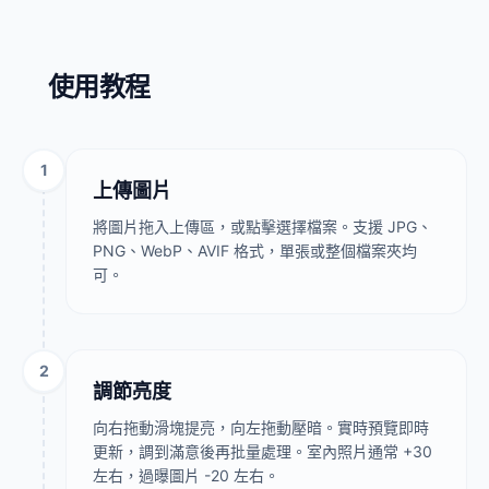
使用教程
1
上傳圖片
將圖片拖入上傳區，或點擊選擇檔案。支援 JPG、
PNG、WebP、AVIF 格式，單張或整個檔案夾均
可。
2
調節亮度
向右拖動滑塊提亮，向左拖動壓暗。實時預覽即時
更新，調到滿意後再批量處理。室內照片通常 +30
左右，過曝圖片 -20 左右。