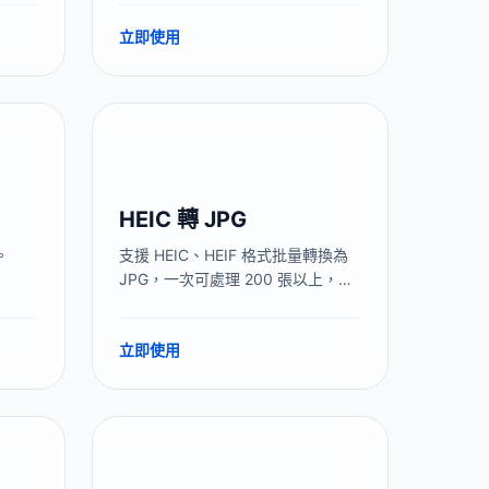
立即使用
HEIC 轉 JPG
。
支援 HEIC、HEIF 格式批量轉換為
JPG，一次可處理 200 張以上，轉
換在瀏覽器本地完成，照片不上傳
伺服器。解決 iPhone 照片發給安卓
立即使用
用戶、Windows 電腦打不開的兼容
性問題。