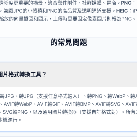
清晰度更重要的場景，適合郵件附件、社群媒體、電商。
PNG
：
，兼顧JPG的小體積和PNG的高品質及透明通道支援。
HEIC
：i
縮放的向量插圖和圖示，上傳時需要固定像素圖片則轉為PNG。
的常見問題
圖片格式轉換工具？
轉JPG、轉JPG（支援任意格式輸入）、轉PNG、轉WebP、轉AV
、AVIF轉WebP、AVIF轉GIF、AVIF轉BMP、AVIF轉SVG、AVI
PG、SVG轉PNG，以及通用圖片轉換器（支援自訂格式對）。所
本機運行。