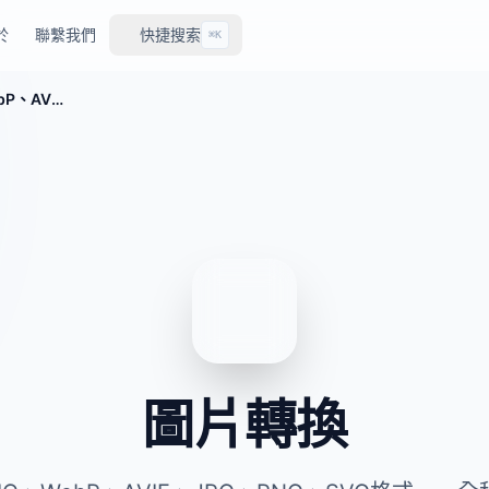
於
聯繫我們
快捷搜索
⌘K
免費圖片格式轉換工具——HEIC、WebP、AVIF、JPG、PNG、SVG互轉
圖片轉換