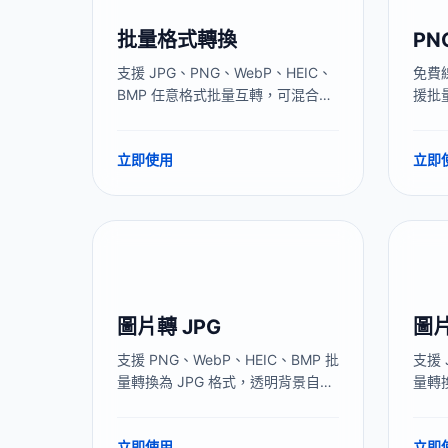
批量格式轉換
PN
支援 JPG、PNG、WebP、HEIC、
免費線
BMP 任意格式批量互轉，可混合上
援批
傳不同格式統一轉換為目標格式。
省比
全程本地處理，圖片不上傳伺服
自定
立即使用
立即
器，無數量限制。
理，
圖片轉 JPG
圖片
支援 PNG、WebP、HEIC、BMP 批
支援 
量轉換為 JPG 格式，透明背景自動
量轉
填充白色，解決圖片在 Windows、
背景
Word、PPT 中打不開的兼容性問
合L
立即使用
立即
題。全程本地處理，圖片不上傳伺
圖片