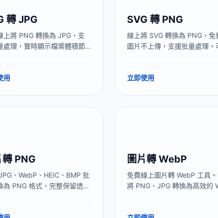
G 轉 JPG
SVG 轉 PNG
上將 PNG 轉換為 JPG，支
線上將 SVG 轉換為 PNG，
量處理，實時顯示檔案體積節
圖片不上傳，支援批量處理。
例，自動檢測透明背景並支援
置自定義尺寸、背景色、DPI
義填充顏色。瀏覽器本地處
導出 1x/2x/3x 多個尺寸，
使用
立即使用
圖片不上傳。
覽器本地完成。
轉 PNG
圖片轉 WebP
JPG、WebP、HEIC、BMP 批
免費線上圖片轉 WebP 工具
換為 PNG 格式，完整保留透明
將 PNG、JPG 轉換為高效的 
（Alpha通道），無損畫質，適
格式。體積減小 80%，顯著
ogo、設計素材、螢幕截圖文字
頁載入速度。
使用
立即使用
。全程本地處理，圖片不上傳