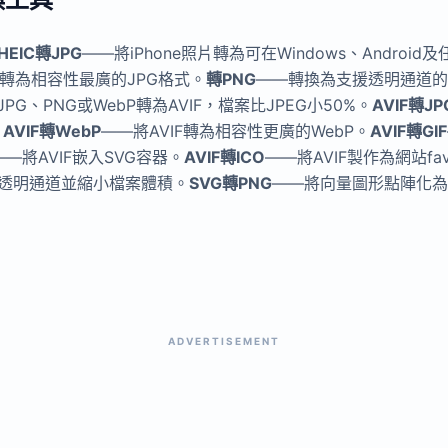
HEIC轉JPG
——將iPhone照片轉為可在Windows、Andro
片轉為相容性最廣的JPG格式。
轉PNG
——轉換為支援透明通道的
PG、PNG或WebP轉為AVIF，檔案比JPEG小50%。
AVIF轉JP
。
AVIF轉WebP
——將AVIF轉為相容性更廣的WebP。
AVIF轉GIF
——將AVIF嵌入SVG容器。
AVIF轉ICO
——將AVIF製作為網站fav
透明通道並縮小檔案體積。
SVG轉PNG
——將向量圖形點陣化為
ADVERTISEMENT