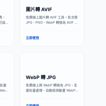
圖片轉 AVIF
免費，
免費線上圖片轉 AVIF 工具。批次將
可設
JPG、PNG、WebP 轉換為 AVIF 格
，一次
式，檔案比 JPEG 小 50%。
全部在瀏
立即使用
WebP 轉 JPG
。批量
免費線上將 WebP 轉換為 JPG，支
WebP
援批量處理，自動檢測動畫 WebP
提升網
和透明背景。瀏覽器本地處理，圖
片不上傳，無需安裝軟體。
立即使用