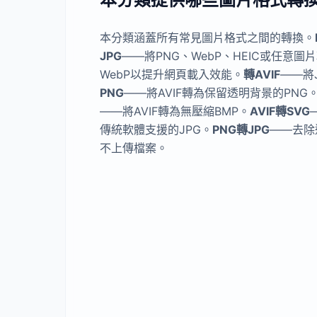
本分類涵蓋所有常見圖片格式之間的轉換。
JPG
——將PNG、WebP、HEIC或任意圖
WebP以提升網頁載入效能。
轉AVIF
——將J
PNG
——將AVIF轉為保留透明背景的PNG
——將AVIF轉為無壓縮BMP。
AVIF轉SVG
傳統軟體支援的JPG。
PNG轉JPG
——去除
不上傳檔案。