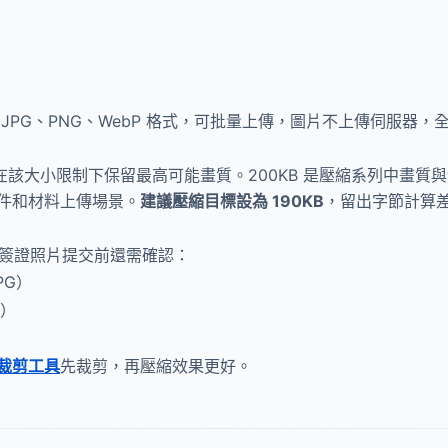
JPG、PNG、WebP 格式，可批量上傳，圖片不上傳伺服器，
，在該大小限制下保留最高可能畫質。200KB 是壓縮系列中畫質與
件和材料上傳場景。
建議壓縮目標設為 190KB
，留出字節計算
。簽證照片提交前還需確認：
PG）
m）
裁剪工具
先裁剪，再壓縮效果更好。