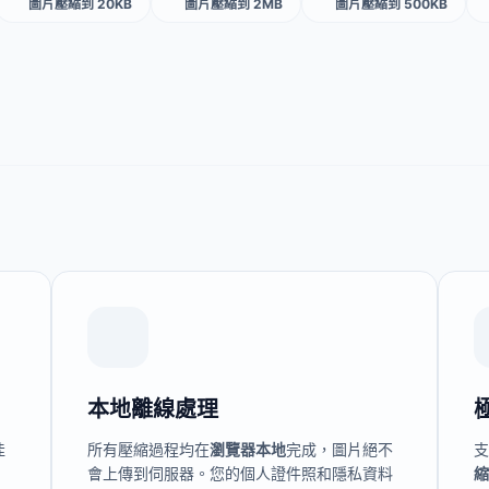
圖片壓縮到 20KB
圖片壓縮到 2MB
圖片壓縮到 500KB
本地離線處理
佳
所有壓縮過程均在
瀏覽器本地
完成，圖片絕不
會上傳到伺服器。您的個人證件照和隱私資料
縮