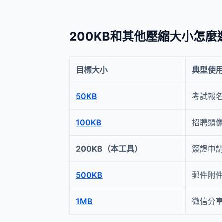
200KB和其他壓縮大小怎麼
目標大小
典型使
50KB
考試報
100KB
招聘頭
200KB（本工具）
簽證申
500KB
郵件附
1MB
微信分