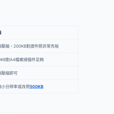
議
接壓縮，200KB對證件照非常充裕
0KB對A4檔案掃描件足夠
接壓縮即可
縮小分辨率或改用
500KB