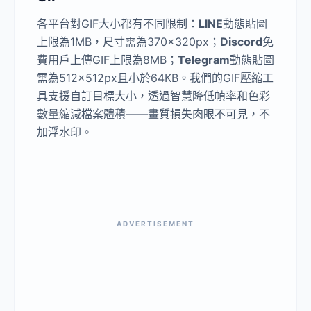
各平台對GIF大小都有不同限制：
LINE
動態貼圖
上限為1MB，尺寸需為370×320px；
Discord
免
費用戶上傳GIF上限為8MB；
Telegram
動態貼圖
需為512×512px且小於64KB。我們的GIF壓縮工
具支援自訂目標大小，透過智慧降低幀率和色彩
數量縮減檔案體積——畫質損失肉眼不可見，不
加浮水印。
ADVERTISEMENT