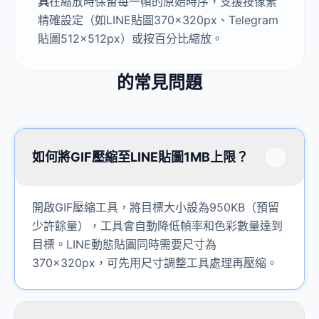
具
在縮放時保留每一幀的原始時序，支援按像素
精確設定（如LINE貼圖370×320px、Telegram
貼圖512×512px）或按百分比縮放。
的常見問題
如何將GIF壓縮至LINE貼圖1MB上限？
開啟GIF壓縮工具，將目標大小設為950KB（預留
少許餘量），工具會自動降低幀率和色彩數量達到
目標。LINE動態貼圖同時需要尺寸為
370×320px，可先用尺寸調整工具處理再壓縮。