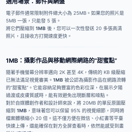
適用場景：郵件與網盤
電子郵件通常限制附件總大小為 25MB。如果您的照片是
5MB 一張，只能發 5 張。
將它們壓縮到
1MB
後，您可以一次性發送 20 多張高清
照片，且接收方打開速度更快。
1MB：攝影作品與移動網際網路的“甜蜜點”
隨著手機螢幕分辨率邁向 2K 甚至 4K，傳統的 KB 級壓縮
已無法滿足視覺審美。
1MB
被公認為攝影作品在網路流轉
的“甜蜜點”。它能容納足夠豐富的色彩位深，在展示夕陽
過渡或皮膚質感時，能有效避免出現斷層和噪點。
對於自媒體創作者和設計師來說，將 20MB 的單反原圖壓
縮到
1MB
，意味著您可以保留 95% 的視覺細節，同時將
檔案體積縮小 20 倍。這不僅方便在微信、小紅書等平臺
快速上傳，還能確保在對方全屏查看時，依然能感受到畫