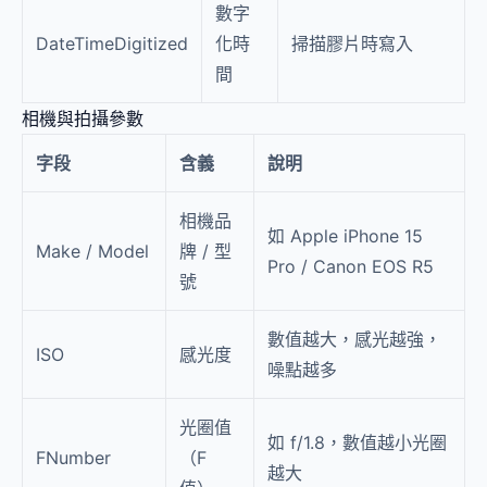
數字
DateTimeDigitized
化時
掃描膠片時寫入
間
相機與拍攝參數
字段
含義
說明
相機品
如 Apple iPhone 15
Make / Model
牌 / 型
Pro / Canon EOS R5
號
數值越大，感光越強，
ISO
感光度
噪點越多
光圈值
如 f/1.8，數值越小光圈
FNumber
（F
越大