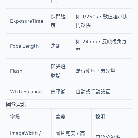
值）
快門速
如 1/250s，數值越小快
ExposureTime
度
門越快
如 24mm，反映視角寬
FocalLength
焦距
窄
閃光燈
Flash
是否使用了閃光燈
狀態
WhiteBalance
白平衡
自動或手動設置
圖像資訊
字段
含義
說明
ImageWidth /
圖片寬度 / 高
原始分辨率