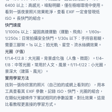
6400 以上：高感光，噪點明顯，僅在極暗環境中使用。
看到一張夜景照片效果乾淨，查看 EXIF 一定會發現低
ISO + 長快門的組合。
快門速度
1/1000s 以上：凝固高速運動（運動、飛鳥）。1/60s–
1/250s：日常拍攝安全快門。1/30s 以下：手持容易糊，
需要三腳架。1s 以上：拍光軌、星空、流水絲綢效果。
光圈（F值）
f/1.4–f/2.8：大光圈，背景虛化強（人像、微距）。f/4–
f/8：中等光圈，常用於人文、風景。f/11–f/22：小光圈，
景深大（建築、風光）。
實用學習方法
找到一張你欣賞的照片（自己拍的或網上看到的），用本
工具查看其 EXIF 參數，記錄 ISO、快門、光圈的組合，
在類似光線條件下嘗試相同的參數設置，對比效果。這是
比看教程更直接的學習方式。