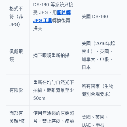
DS-160 等系統只接
格式不
受 JPG，用
圖片轉
符（非
美國 DS-160
JPG 工具
轉換後再
JPG）
提交
美國（2016年起
佩戴眼
禁止）、英國、
摘下眼鏡重新拍攝
鏡
加拿大、申根、
日本
重新在均勻自然光下
所有國家（生物
有陰影
拍攝，距離背景至少
識別合規要求）
50cm
面部有
使用無濾鏡的原始照
美國、英國、
美顏/修
片，禁止磨皮、瘦臉
UAE、申根