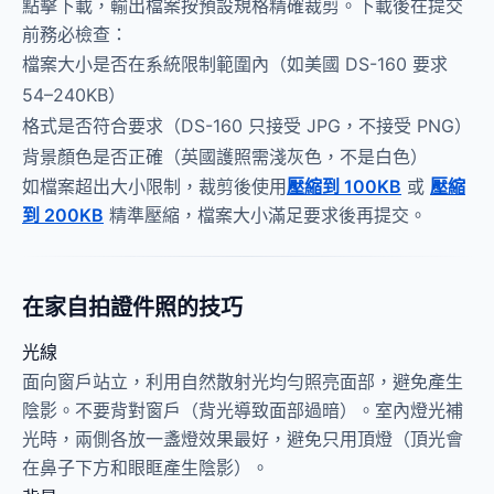
點擊下載，輸出檔案按預設規格精確裁剪。下載後在提交
前務必檢查：
檔案大小是否在系統限制範圍內（如美國 DS-160 要求
54–240KB）
格式是否符合要求（DS-160 只接受 JPG，不接受 PNG）
背景顏色是否正確（英國護照需淺灰色，不是白色）
如檔案超出大小限制，裁剪後使用
壓縮到 100KB
或
壓縮
到 200KB
精準壓縮，檔案大小滿足要求後再提交。
在家自拍證件照的技巧
光線
面向窗戶站立，利用自然散射光均勻照亮面部，避免產生
陰影。不要背對窗戶（背光導致面部過暗）。室內燈光補
光時，兩側各放一盞燈效果最好，避免只用頂燈（頂光會
在鼻子下方和眼眶產生陰影）。