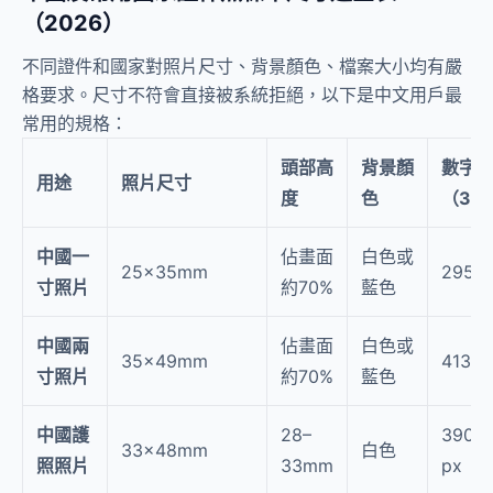
（2026）
不同證件和國家對照片尺寸、背景顏色、檔案大小均有嚴
格要求。尺寸不符會直接被系統拒絕，以下是中文用戶最
常用的規格：
頭部高
背景顏
數字
用途
照片尺寸
度
色
（300
中國一
佔畫面
白色或
25×35mm
295×4
寸照片
約70%
藍色
中國兩
佔畫面
白色或
35×49mm
413×5
寸照片
約70%
藍色
中國護
28–
390×
33×48mm
白色
照照片
33mm
px（3