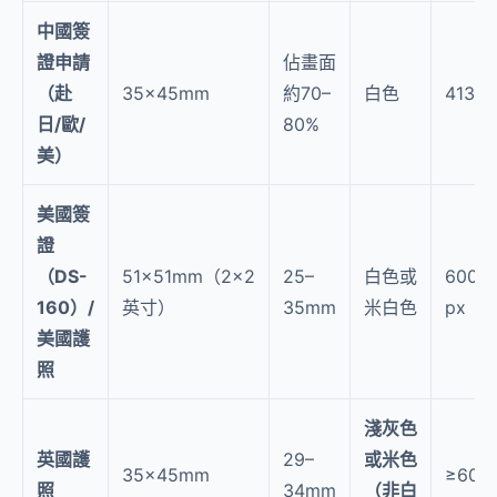
中國簽
證申請
佔畫面
（赴
35×45mm
約70–
白色
413×5
日/歐/
80%
美）
美國簽
證
（DS-
51×51mm（2×2
25–
白色或
600×
160）/
英寸）
35mm
米白色
px（
美國護
照
淺灰色
英國護
29–
或米色
35×45mm
≥600
照
34mm
（非白