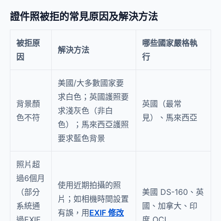
證件照被拒的常見原因及解決方法
被拒原
哪些國家嚴格執
解決方法
因
行
美國/大多數國家要
求白色；英國護照要
背景顏
英國（最常
求淺灰色（非白
色不符
見）、馬來西亞
色）；馬來西亞護照
要求藍色背景
照片超
過6個月
使用近期拍攝的照
（部分
美國 DS-160、英
片；如相機時間設置
系統通
國、加拿大、印
有誤，用
EXIF 修改
過EXIF
度 OCI