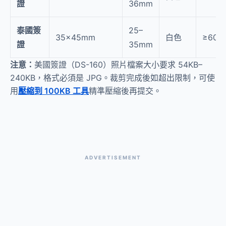
證
36mm
泰國簽
25–
35×45mm
白色
≥600
證
35mm
注意：
美國簽證（DS-160）照片檔案大小要求 54KB–
240KB，格式必須是 JPG。裁剪完成後如超出限制，可使
用
壓縮到 100KB 工具
精準壓縮後再提交。
ADVERTISEMENT