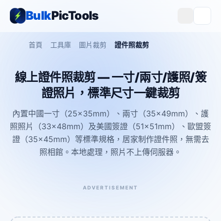
Bulk
PicTools
首頁
工具庫
圖片裁剪
證件照裁剪
線上證件照裁剪 — 一寸/兩寸/護照/簽
證照片，標準尺寸一鍵裁剪
內置中國一寸（25×35mm）、兩寸（35×49mm）、護
照照片（33×48mm）及美國簽證（51×51mm）、歐盟簽
證（35×45mm）等標準規格，居家制作證件照，無需去
照相館。本地處理，照片不上傳伺服器。
ADVERTISEMENT