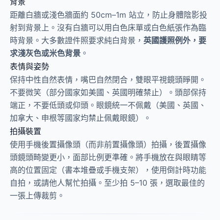
背景
距離白牆或淺色牆面約 50cm–1m 站立，防止身體陰影投
射到背景上。沒有白牆可以用白色床單或白色紙張作為臨
時背景。大多數證件照要求純白背景，
英國護照例外，要
求淺灰色或米色背景
。
表情與姿勢
保持中性自然表情，嘴巴自然閉合，雙眼平視鏡頭睜開。
不要微笑（部分國家如美國、英國明確禁止）。頭部保持
端正，不要低頭或仰頭。眼鏡統一不佩戴（美國、英國、
加拿大、申根等國家均禁止佩戴眼鏡）。
拍攝裝置
使用手機後置攝像頭（而非前置攝像頭）拍攝，後置攝像
頭鏡頭畸變更小，面部比例更準確。將手機放在與眼睛等
高的位置固定（書本堆疊或手機支架），使用倒計時功能
自拍，或請他人幫忙拍攝。至少拍 5–10 張，選取最佳的
一張上傳裁剪。