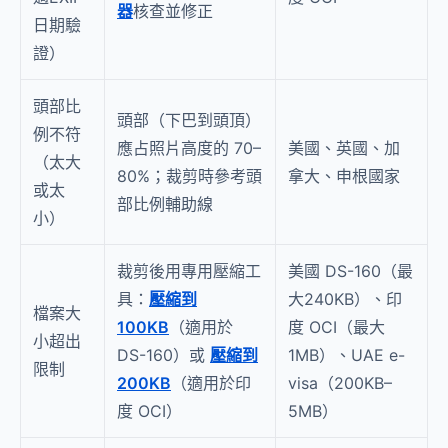
器
核查並修正
日期驗
證）
頭部比
頭部（下巴到頭頂）
例不符
應占照片高度的 70–
美國、英國、加
（太大
80%；裁剪時參考頭
拿大、申根國家
或太
部比例輔助線
小）
裁剪後用專用壓縮工
美國 DS-160（最
具：
壓縮到
大240KB）、印
檔案大
100KB
（適用於
度 OCI（最大
小超出
DS-160）或
壓縮到
1MB）、UAE e-
限制
200KB
（適用於印
visa（200KB–
度 OCI）
5MB）