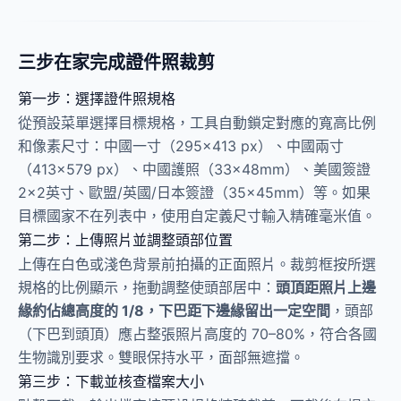
三步在家完成證件照裁剪
第一步：選擇證件照規格
從預設菜單選擇目標規格，工具自動鎖定對應的寬高比例
和像素尺寸：中國一寸（295×413 px）、中國兩寸
（413×579 px）、中國護照（33×48mm）、美國簽證
2×2英寸、歐盟/英國/日本簽證（35×45mm）等。如果
目標國家不在列表中，使用自定義尺寸輸入精確毫米值。
第二步：上傳照片並調整頭部位置
上傳在白色或淺色背景前拍攝的正面照片。裁剪框按所選
規格的比例顯示，拖動調整使頭部居中：
頭頂距照片上邊
緣約佔總高度的 1/8，下巴距下邊緣留出一定空間
，頭部
（下巴到頭頂）應占整張照片高度的 70–80%，符合各國
生物識別要求。雙眼保持水平，面部無遮擋。
第三步：下載並核查檔案大小