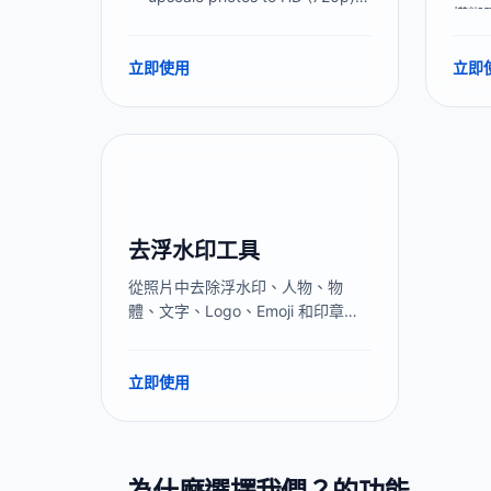
模糊
Full HD (1080p), or 2K resolution.
片解
No upload, no signup. AI runs in
立即使用
立即
your browser — 100% private.
去浮水印工具
從照片中去除浮水印、人物、物
體、文字、Logo、Emoji 和印章
——免費、無需上傳、無需註冊。
AI 智能修復在瀏覽器本地完整執
立即使用
行。支援文字浮水印、Logo 浮水
印、時間戳及 AI 生成浮水印
（Sora、Canva、抖音、剪映）。
圖片全程留在你的裝置上。