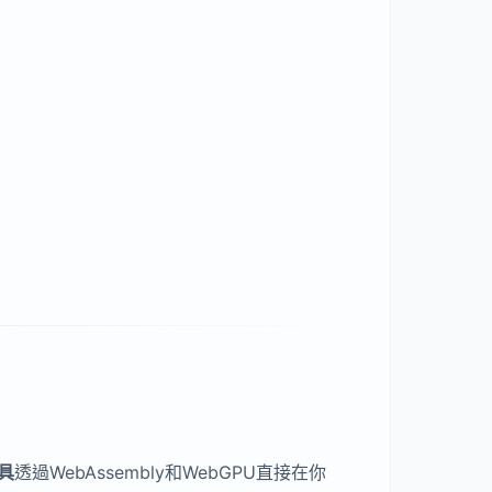
具
透過WebAssembly和WebGPU直接在你