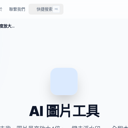
於
聯繫我們
快捷搜索
⌘K
免費AI圖片工具——智慧摳圖、超解析度放大、去浮水印
AI 圖片工具