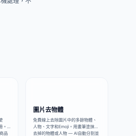
本機處理，不
圖片去物體
使
免費線上去除圖片中的多餘物體、
冊。
人物、文字和Emoji。用畫筆塗抹要
、商品
去掉的物體或人物 — AI自動分割並