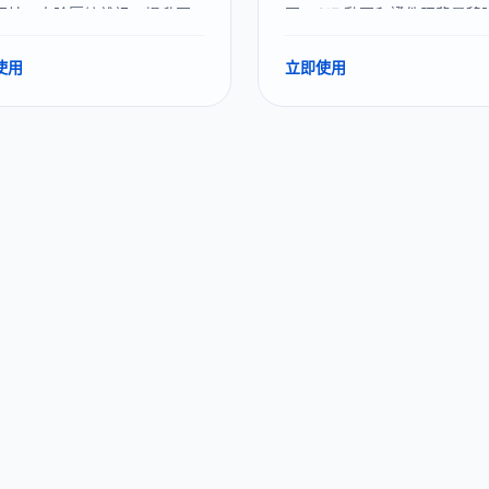
照片、去除壓縮雜訊、提升圖
圖、GIF 動圖和證件照背景移
析度。
援批量處理，去除後可替換為
色、藍色、灰色等純色背景。
使用
立即使用