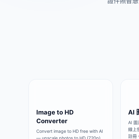
證件照智慧
Image to HD
AI
Converter
AI 
線上
Convert image to HD free with AI
註冊
— upscale photos to HD (720p),