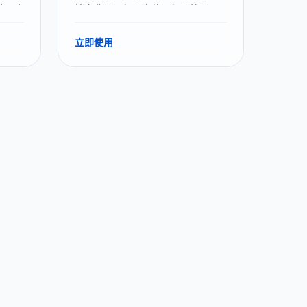
除。支
填充背景。無需上傳，無需註冊，
白
100%免費。圖片去物體、去除圖片
雜物一鍵完成。
立即使用