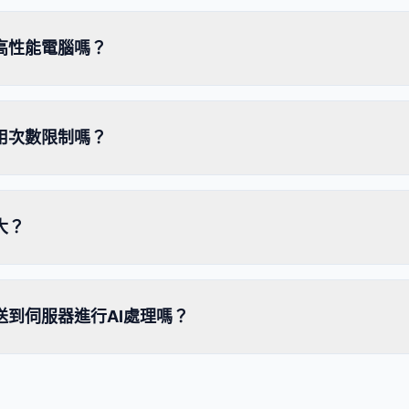
高性能電腦嗎？
用次數限制嗎？
大？
送到伺服器進行AI處理嗎？