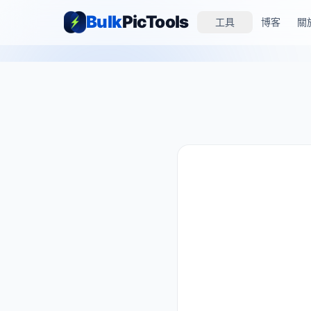
Bulk
PicTools
工具
博客
關