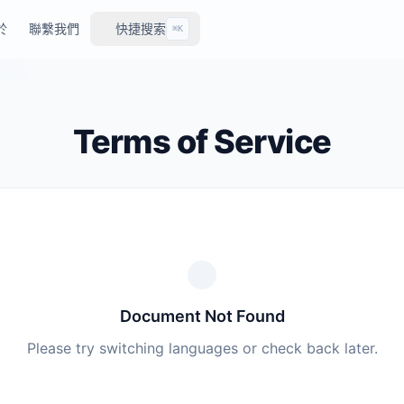
於
聯繫我們
快捷搜索
⌘K
Terms of Service
Document Not Found
Please try switching languages or check back later.