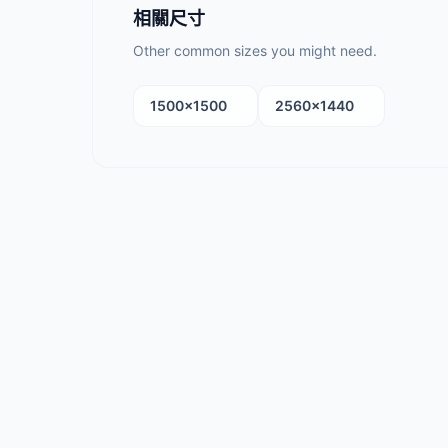
相關尺寸
Other common sizes you might need.
1500×1500
2560×1440