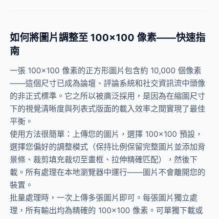
如何將圖片調整至 100×100 像素——快速指
南
一張 100×100 像素的正方形圖片包含約 10,000 個像素
——這個尺寸已成為論壇、評論系統和社交資訊流中頭像
的非正式標準。它之所以被廣泛採用，是因為在縮圖尺寸
下的視覺清晰度與列表式版面的載入效率之間實現了最佳
平衡。
使用方法很簡單：上傳您的圖片，選擇 100×100 預設，
選擇您偏好的調整模式（保持比例保留完整圖片並添加背
景條、裁剪填充裁切至畫框、拉伸精確匹配），然後下
載。所有處理在本地瀏覽器中運行——圖片不會離開您的
裝置。
批量處理時，一次上傳多張圖片即可。每張圖片獨立處
理，所有輸出均為精確的 100×100 像素。可單獨下載或