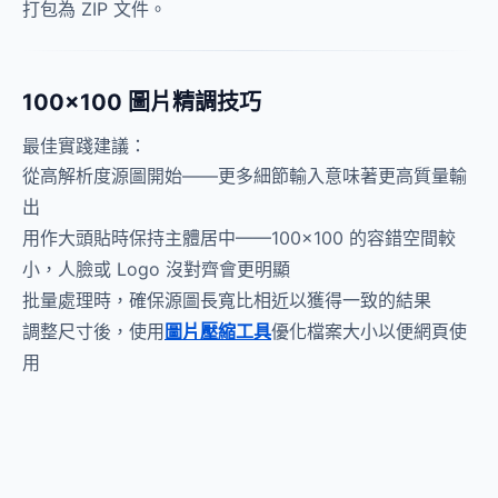
打包為 ZIP 文件。
100×100 圖片精調技巧
最佳實踐建議：
從高解析度源圖開始——更多細節輸入意味著更高質量輸
出
用作大頭貼時保持主體居中——100×100 的容錯空間較
小，人臉或 Logo 沒對齊會更明顯
批量處理時，確保源圖長寬比相近以獲得一致的結果
調整尺寸後，使用
圖片壓縮工具
優化檔案大小以便網頁使
用