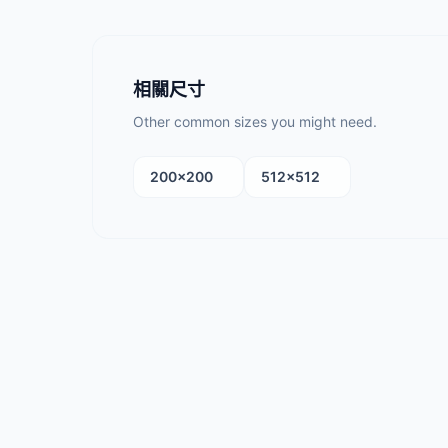
相關尺寸
Other common sizes you might need.
200×200
512×512