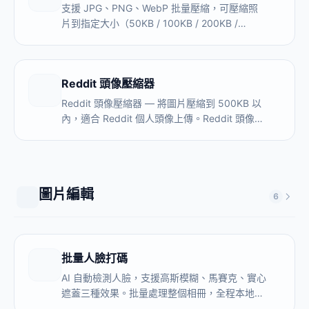
支援 JPG、PNG、WebP 批量壓縮，可壓縮照
片到指定大小（50KB / 100KB / 200KB /
1MB）。全程在瀏覽器本地處理，圖片不上傳伺
服器，無數量限制，永久免費。
Reddit 頭像壓縮器
Reddit 頭像壓縮器 — 將圖片壓縮到 500KB 以
內，適合 Reddit 個人頭像上傳。Reddit 頭像尺
寸 256×256px，最大 1MB。提前壓縮可避免上
傳後模糊。免費、本地處理、無需上傳。
圖片編輯
6
批量人臉打碼
AI 自動檢測人臉，支援高斯模糊、馬賽克、實心
遮蓋三種效果。批量處理整個相冊，全程本地執
行，圖片不上傳伺服器，無需註冊。