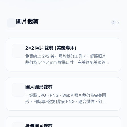
圖片裁剪
4
2x2 照片裁剪 (美籤專用)
免費線上 2x2 英寸照片裁剪工具。一鍵將照片
裁剪為 51x51mm 標準尺寸，完美適配美國簽
證、護照及印度簽證要求。無需註冊。
圖片圓形裁剪
一鍵將 JPG、PNG、WebP 照片裁剪為完美圓
形，自動導出透明背景 PNG，適合微信、釘
釘、知乎、抖音等平臺頭像製作。支援批量處
理，本地處理不上傳伺服器。
批量圖片裁剪