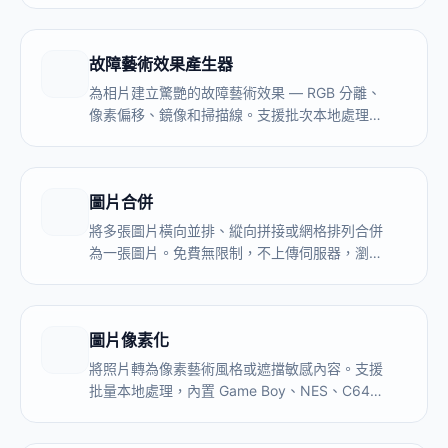
故障藝術效果產生器
為相片建立驚艷的故障藝術效果 — RGB 分離、
像素偏移、鏡像和掃描線。支援批次本地處理，
即時預覽。無需上傳，完全免費。
圖片合併
將多張圖片橫向並排、縱向拼接或網格排列合併
為一張圖片。免費無限制，不上傳伺服器，瀏覽
器本地處理。
圖片像素化
將照片轉為像素藝術風格或遮擋敏感內容。支援
批量本地處理，內置 Game Boy、NES、C64
等復古調色板和抖動算法。無需上傳，完全免
費。