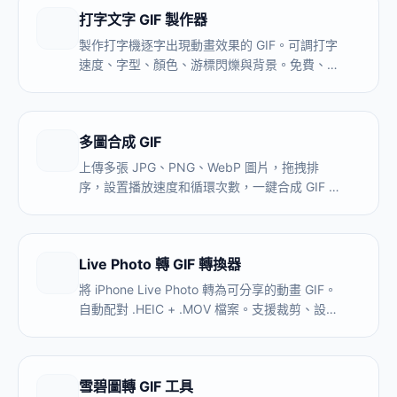
打字文字 GIF 製作器
製作打字機逐字出現動畫效果的 GIF。可調打字
速度、字型、顏色、游標閃爍與背景。免費、無
浮水印、無需上傳。
多圖合成 GIF
上傳多張 JPG、PNG、WebP 圖片，拖拽排
序，設置播放速度和循環次數，一鍵合成 GIF 動
圖。適合電商產品展示、前後對比、微信表情
包、定格動畫。全程本地處理，無浮水印。
Live Photo 轉 GIF 轉換器
將 iPhone Live Photo 轉為可分享的動畫 GIF。
自動配對 .HEIC + .MOV 檔案。支援裁剪、設定
幀率和畫質。本地處理，不上傳伺服器。
雪碧圖轉 GIF 工具