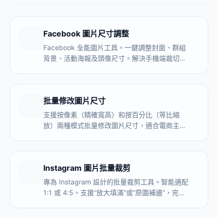
Facebook 圖片尺寸調整
Facebook 全能圖片工具。一鍵調整封面、群組
背景、活動海報及頭像尺寸。解決手機端裁切和
上傳模糊問題。支援 JPG/PNG 優化。
批量修改圖片尺寸
支援按像素（精確寬高）和按百分比（等比縮
放）兩種模式批量修改圖片尺寸，適合電商主圖
統一規格、批量改像素、縮小高清大圖。全程本
地處理，圖片不上傳伺服器，無數量限制。
Instagram 圖片批量裁剪
專為 Instagram 設計的批量裁剪工具。智能適配
1:1 或 4:5。支援“放大填滿”或“原圖補邊”，完美
處理多張不同尺寸照片。