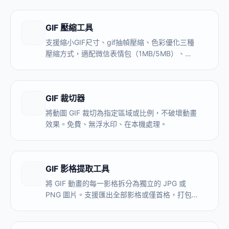
GIF 壓縮工具
支援縮小GIF尺寸、gif抽幀壓縮、色彩優化三種
壓縮方式，適配微信表情包（1MB/5MB）、微
博、Discord等平臺限制。本地處理，GIF不上傳
伺服器，壓縮後無浮水印。
GIF 裁切器
將動圖 GIF 裁切為指定區域或比例，不破壞動畫
效果。免費、無浮水印、在本機處理。
GIF 影格提取工具
將 GIF 動畫的每一影格拆分為獨立的 JPG 或
PNG 圖片。支援匯出全部影格或僅首格，打包
為 ZIP 下載，無浮水印。