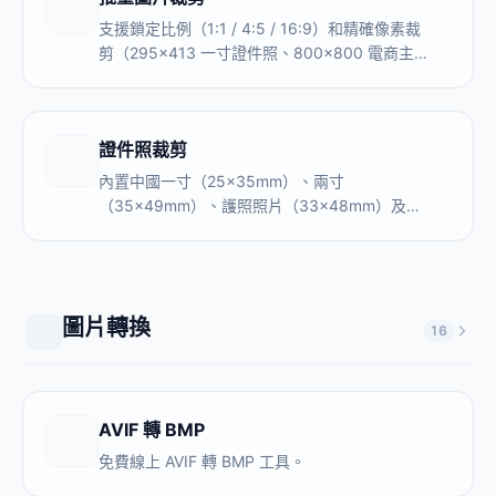
支援鎖定比例（1:1 / 4:5 / 16:9）和精確像素裁
剪（295×413 一寸證件照、800×800 電商主
圖）。內置微信頭像、小紅書封面、淘寶主圖常
用尺寸，本地處理，圖片不上傳伺服器。
證件照裁剪
內置中國一寸（25×35mm）、兩寸
（35×49mm）、護照照片（33×48mm）及美
國簽證（51×51mm）、歐盟簽證
（35×45mm）等標準規格，居家制作證件照，
無需去照相館。本地處理，照片不上傳伺服器。
圖片轉換
16
AVIF 轉 BMP
免費線上 AVIF 轉 BMP 工具。