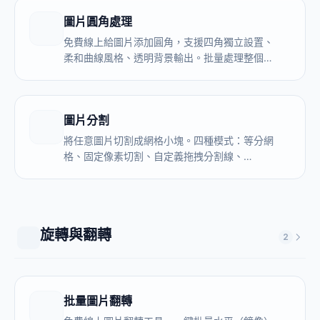
圖片圓角處理
免費線上給圖片添加圓角，支援四角獨立設置、
柔和曲線風格、透明背景輸出。批量處理整個檔
案夾，全程本地執行，圖片不上傳伺服器。
圖片分割
將任意圖片切割成網格小塊。四種模式：等分網
格、固定像素切割、自定義拖拽分割線、
Instagram 3x3 九宮格。支援批量本地處理，可
選擇性下載切塊。無需上傳，完全免費。
旋轉與翻轉
2
批量圖片翻轉