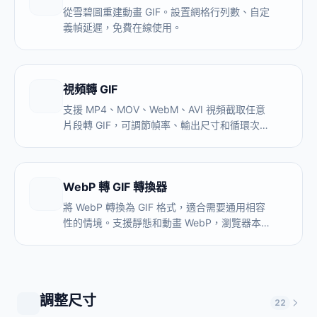
從雪碧圖重建動畫 GIF。設置網格行列數、自定
義幀延遲，免費在線使用。
視頻轉 GIF
支援 MP4、MOV、WebM、AVI 視頻截取任意
片段轉 GIF，可調節幀率、輸出尺寸和循環次
數，全程本地處理，視頻不上傳伺服器，生成結
果無浮水印。
WebP 轉 GIF 轉換器
將 WebP 轉換為 GIF 格式，適合需要通用相容
性的情境。支援靜態和動畫 WebP，瀏覽器本機
處理，不需要上傳。
調整尺寸
22