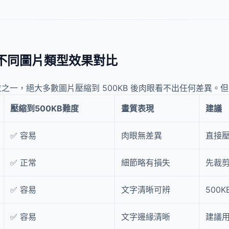
？不同圖片類型效果對比
位之一，絕大多數圖片壓縮到 500KB 後肉眼看不出任何差異
壓縮到500KB難度
畫質表現
建議
✅ 容易
肉眼無差異
直接
✅ 正常
細節略有損失
先裁
✅ 容易
文字清晰可辨
500
✅ 容易
文字邊緣清晰
建議用