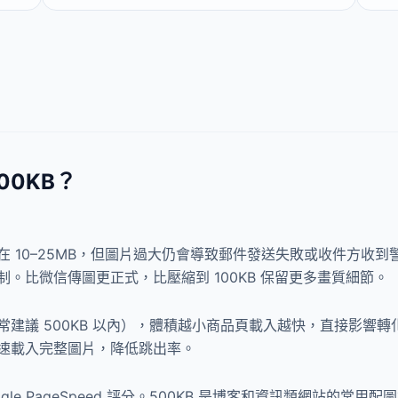
0KB？
10–25MB，但圖片過大仍會導致郵件發送失敗或收件方收到警
。比微信傳圖更正式，比壓縮到 100KB 保留更多畫質細節。
建議 500KB 以內），體積越小商品頁載入越快，直接影響轉化
速載入完整圖片，降低跳出率。
e PageSpeed 評分。500KB 是博客和資訊類網站的常用配