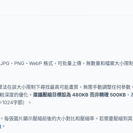
JPG、PNG、WebP 格式，可批量上傳，無數量和檔案大小
，算法在該大小限制下尋找最高可能畫質，無需手動調整任何參數。
行較深度的優化。
建議壓縮目標設為 480KB 而非精確 500KB
，
=1024字節）。
下載。每張圖片顯示壓縮前後的大小對比和壓縮率。若需要壓縮到
B
。