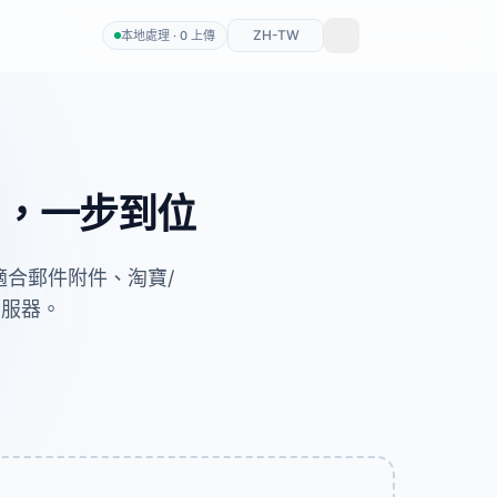
ZH-TW
本地處理 · 0 上傳
片，一步到位
。適合郵件附件、淘寶/
伺服器。