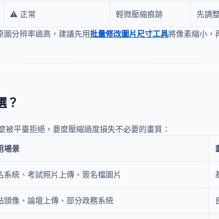
⚠️ 正常
輕微壓縮痕跡
先調整
明原圖分辨率過高，建議先用
批量修改圖片尺寸工具
將像素縮小，
選？
麼被平臺拒絕，要麼壓縮過度損失不必要的畫質：
用場景
名系統、考試照片上傳、簽名檔圖片
站頭像、論壇上傳、部分政務系統