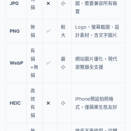
JPG
❌
小
圖、需要兼容所有裝
損
置
無
較
Logo、螢幕截圖、設
PNG
✅
損
大
計素材、含文字圖片
有
損
最
網站圖片優化，現代
WebP
✅
+無
小
瀏覽器全支援
損
高
效
iPhone預設拍照格
HEIC
❌
小
有
式，僅蘋果生態友好
損
無
幾乎不再使用，可轉