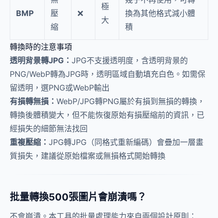
極
BMP
壓
❌
換為其他格式減小體
大
縮
積
轉換時的注意事項
透明背景轉JPG：
JPG不支援透明度，含透明背景的
PNG/WebP轉為JPG時，透明區域自動填充白色。如需保
留透明，選PNG或WebP輸出
有損轉無損：
WebP/JPG轉PNG屬於有損到無損的轉換，
轉換後體積變大，但不能恢復原始有損壓縮前的資訊，已
經損失的細節無法找回
重複壓縮：
JPG轉JPG（同格式重新編碼）會疊加一層畫
質損失，建議從原始檔案或無損格式開始轉換
批量轉換500張圖片會崩潰嗎？
不會崩潰。本工具的批量處理能力來自兩個設計原則：