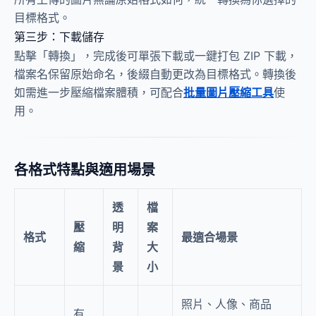
目標格式。
第三步：下載儲存
點擊「轉換」，完成後可單張下載或一鍵打包 ZIP 下載，
檔案名保留原始命名，後綴自動更改為目標格式。轉換後
如需進一步壓縮檔案體積，可配合
批量圖片壓縮工具
使
用。
各格式特點與適用場景
透
檔
壓
明
案
格式
最適合場景
縮
背
大
景
小
照片、人像、商品
有