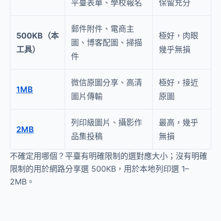
平臺表單、學校報名
保留充分
郵件附件、電商主
500KB（本
極好，肉眼
圖、博客配圖、掃描
工具）
幾乎無損
件
微信原圖分享、高清
極好，接近
1MB
圖片傳輸
原圖
列印級圖片、攝影作
最高，幾乎
2MB
品集投稿
無損
不確定用哪個？平臺有明確限制的選對應大小；沒有明確
限制的用於網路分享選 500KB，用於本地列印選 1–
2MB。