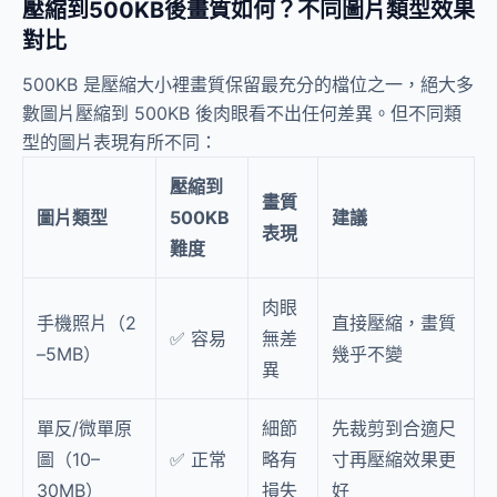
壓縮到500KB後畫質如何？不同圖片類型效果
對比
500KB 是壓縮大小裡畫質保留最充分的檔位之一，絕大多
數圖片壓縮到 500KB 後肉眼看不出任何差異。但不同類
型的圖片表現有所不同：
壓縮到
畫質
圖片類型
500KB
建議
表現
難度
肉眼
手機照片（2
直接壓縮，畫質
✅ 容易
無差
–5MB）
幾乎不變
異
單反/微單原
細節
先裁剪到合適尺
圖（10–
✅ 正常
略有
寸再壓縮效果更
30MB）
損失
好