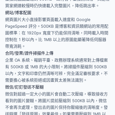
買家網速較慢時仍快速載入完整圖片，降低跳出率。
網站/博客配圖
網頁圖片大小直接影響頁面載入速度和 Google
PageSpeed 評分。500KB 是博客和資訊類網站的常用配
圖標準：在 1920px 寬度下仍能保持清晰，同時載入時間
控制在 1 秒以內。比 1MB 以上的原圖能顯著降低伺服器
帶寬消耗。
合同/發票/證件掃描件上傳
企業 OA 系統、報銷平臺、政務辦理系統通常對上傳檔案
有 500KB 或 1MB 的大小限制。將掃描件壓縮到 500KB
以內，文字和印章仍然清晰可辨，完全滿足審核要求，不
需要擔心被系統拒絕或因畫質太差無法識別。
微信/釘釘發送不壓糊
微信對超過一定大小的圖片會自動二次壓縮，導致接收方
看到的圖片變糊。將圖片提前壓縮到 500KB 以內，微信
不會再次處理，發出去的圖片保持你壓縮後的清晰度。發
送時選「發送原圖」效果最佳。如果需要壓縮到 1MB 以