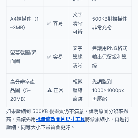
文字
A4掃描件（1
500KB對掃描件
✅ 容易
清晰
–3MB）
非常充裕
可辨
文字
建議用PNG格式
螢幕截圖/界
✅ 容易
邊緣
輸出保留銳利邊
面圖
清晰
緣
高分辨率產
輕微
先調整到
品圖（5–
⚠️ 正常
壓縮
1000×1000px
20MB）
痕跡
再壓縮
如果壓縮到 500KB 後畫質仍不滿意，說明原圖分辨率過
高，建議先用
批量修改圖片尺寸工具
將像素縮小，再進行
壓縮，同等大小下畫質會更好。