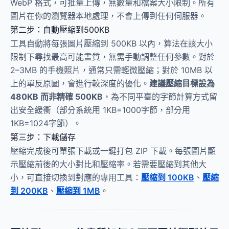
WebP 格式，可批量上傳，無數量和檔案大小限制。所有
圖片在你的瀏覽器本地處理，不會上傳到任何伺服器。
第二步：自動壓縮到500KB
工具自動將每張圖片壓縮到 500KB 以內，算法在該大小
限制下尋找最高可能畫質，無需手動調整任何參數。對於
2–3MB 的手機照片，通常只需輕微壓縮；對於 10MB 以
上的單反原圖，會進行較深度的優化。
建議壓縮目標設為
480KB 而非精確 500KB
，為不同平臺的字節計算方式留
出安全緩衝（部分系統用 1KB=1000字節，部分用
1KB=1024字節）。
第三步：下載儲存
壓縮完成後可單張下載或一鍵打包 ZIP 下載。每張圖片顯
示壓縮前後的大小對比和壓縮率。若需要壓縮到其他大
小，可直接切換到對應的專用工具：
壓縮到 100KB
、
壓縮
到 200KB
、
壓縮到 1MB
。