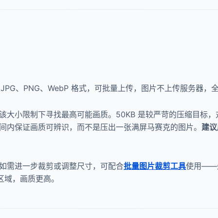
JPG、PNG、WebP 格式，可批量上传，图片不上传服务器，
，在该大小限制下寻找最高可能画质。50KB 是较严苛的压缩目
 空间内保证画质可辨识，而不是压出一张满屏马赛克的图片。
建议
载。如需进一步裁剪或调整尺寸，可配合
批量图片裁剪工具
使用——
素区域，画质更高。