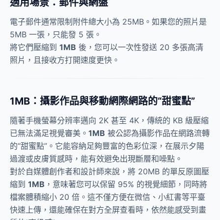
適用場景：郵件與網盤
電子郵件通常限制附件總大小為 25MB。如果您的照片是
5MB 一張，只能發 5 張。
將它們壓縮到
1MB
後，您可以一次性發送 20 多張高清
照片，且接收方打開速度更快。
1MB：攝影作品與移動網際網路的“甜蜜點”
隨著手機螢幕分辨率邁向 2K 甚至 4K，傳統的 KB 級壓縮
已無法滿足視覺審美。
1MB
被公認為攝影作品在網路流轉
的“甜蜜點”。它能容納足夠豐富的色彩位深，在展示夕陽
過渡或皮膚質感時，能有效避免出現斷層和噪點。
對於自媒體創作者和設計師來說，將 20MB 的單反原圖壓
縮到
1MB
，意味著您可以保留 95% 的視覺細節，同時將
檔案體積縮小 20 倍。這不僅方便在微信、小紅書等平臺
快速上傳，還能確保在對方全屏查看時，依然能感受到畫