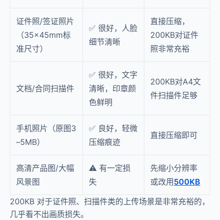
证件照/签证照片
直接压缩，
✅ 很好，人脸
（35×45mm标
200KB对证件
细节清晰
准尺寸）
照非常充裕
✅ 很好，文字
200KB对A4文
文档/合同扫描件
清晰，印章颜
件扫描件足够
色鲜明
手机照片（原图3
✅ 良好，轻微
直接压缩即可
–5MB）
压缩痕迹
高清产品图/大幅
⚠️ 有一定损
先缩小分辨率
风景图
失
或改用
500KB
200KB 对于证件照、扫描件类的上传场景是非常充裕的，
几乎看不出画质损失。