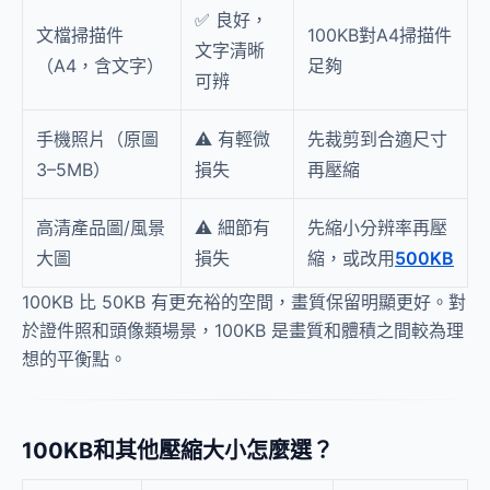
✅ 良好，
文檔掃描件
100KB對A4掃描件
文字清晰
（A4，含文字）
足夠
可辨
手機照片（原圖
⚠️ 有輕微
先裁剪到合適尺寸
3–5MB）
損失
再壓縮
高清產品圖/風景
⚠️ 細節有
先縮小分辨率再壓
大圖
損失
縮，或改用
500KB
100KB 比 50KB 有更充裕的空間，畫質保留明顯更好。對
於證件照和頭像類場景，100KB 是畫質和體積之間較為理
想的平衡點。
100KB和其他壓縮大小怎麼選？