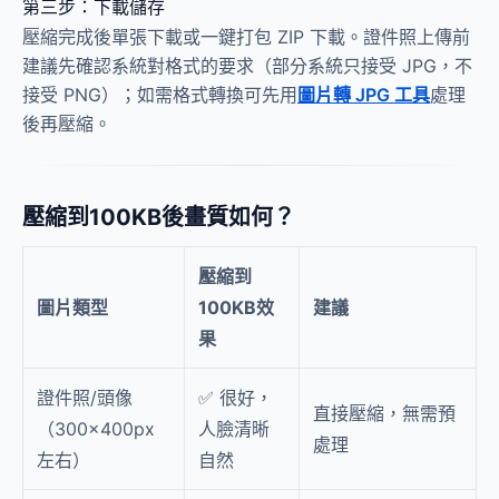
第三步：下載儲存
壓縮完成後單張下載或一鍵打包 ZIP 下載。證件照上傳前
建議先確認系統對格式的要求（部分系統只接受 JPG，不
接受 PNG）；如需格式轉換可先用
圖片轉 JPG 工具
處理
後再壓縮。
壓縮到100KB後畫質如何？
壓縮到
圖片類型
100KB效
建議
果
證件照/頭像
✅ 很好，
直接壓縮，無需預
（300×400px
人臉清晰
處理
左右）
自然