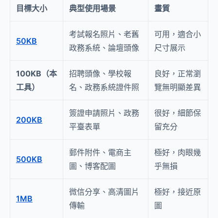
目標大小
典型使用場景
畫質
考試報名照片、老舊
可用，適合小
50KB
政務系統、論壇頭像
尺寸展示
100KB（本
招聘頭像、學校報
良好，正常瀏
工具）
名、政務系統證件照
覽無明顯差異
簽證申請照片、政務
很好，細節保
200KB
平臺表單
留充分
郵件附件、電商主
極好，肉眼幾
500KB
圖、博客配圖
乎無損
微信分享、高清圖片
極好，接近原
1MB
傳輸
圖