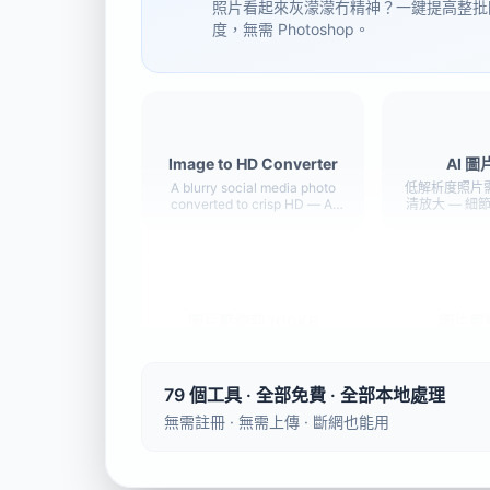
照片看起來灰濛濛冇精神？一鍵提高整批
度，無需 Photoshop。
Image to HD Converter
AI 
A blurry social media photo
低解析度照片需
converted to crisp HD — AI
清放大 — 細
enhanced, no upload needed.
無需
圖片壓縮到 100KB
圖片壓縮
照片被表單拒絕了？大多數政府
微信、Whats
網站和招聘平臺用的就是這個限
總是被壓糊？壓
制。
晰度
79 個工具 · 全部免費 · 全部本地處理
無需註冊 · 無需上傳 · 斷網也能用
圖片壓縮到 500KB
圖片壓縮