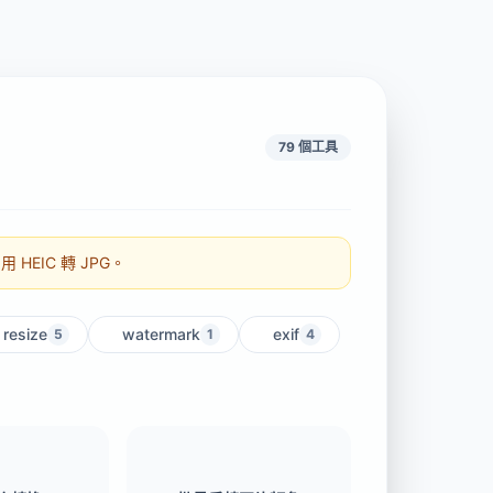
79 個工具
HEIC 轉 JPG。
resize
watermark
exif
5
1
4