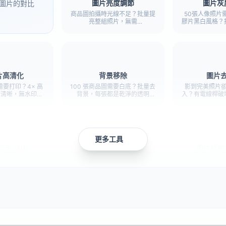
圖片亮度調節
圖片灰
圖片的對比
商品圖拍攝時光線不足？批量提
50張人像照片
亮整組照片，無需
膠片黑白風格？
Photoshop。
完成，效果
圖片高清化
背景移除
圖片
要打印？4× 高
100 張商品圖需要白底？批量去
影到完美照片
節清晰，無水印，
背景，每張都是乾淨的透明
入？有電線桿破
註冊。
PNG。
要嘅貼紙？用畫筆
瞬間移除，圖
單
更多工具
到 1MB
圖片壓縮到 200KB
圖片壓縮到
App、郵件發照片
簽證申請、護照續簽、官方材料
系統要求簽名10
到1MB以內，清
上傳，這個大小最常見。
超小檔
保住了。
到 50KB
批量圖片壓縮
Reddit