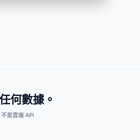
AVIF 轉 BMP
像上傳後變模糊？檔
it 二次壓縮，畫
下降。
轉 PNG
AVIF 轉 SVG
轉 JPG
SVG 轉 PNG
都是 PNG，需要
需要爲 iOS、Android 和 Web
發送任何數據。
積太大？批量上
導出一套圖標？上傳所有
量，實時查看每
SVG，勾選 1x + 2x + 3x，下載
一鍵 ZIP 下
ZIP，文件夾已按倍率自動整理
。
好。
不是雲端 API
WebP
WebP 轉 JPG
轉成WebP格
從網站下載的產品圖全是