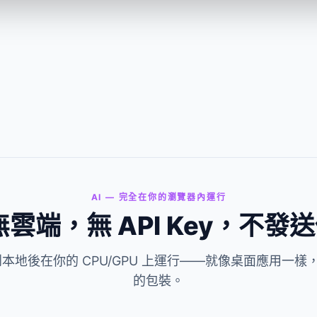
聘系統提示最大
有50張以上的圖片需要全部變
Reddit 頭
照片、簽名圖片、
小？把整個文件夾拖進來，幾秒
案太大被 Redd
掃描件。
搞定，全程不上傳。
質嚴重
AVIF 轉 JPG
 轉 ICO
AVIF 
AVIF 文件在 Word、PS 裏打不
開？一鍵轉成 JPG，哪裏都能
用。
 轉 JPG
批量格式轉換
PNG 
AI — 完全在你的瀏覽器內運行
的照片發給安卓或
任意格式互轉。HEIC、WebP、
30 張設計切圖
無雲端，無 API Key，不
用戶打不開？批量轉
PNG、JPG、AVIF，一次全部
上傳到網站但體
程本地，不上傳。
搞定。
傳，統一設置質
張圖的壓縮效果，
載
到本地後在你的 CPU/GPU 上運行——就像桌面應用一樣，
的包裝。
 JPG
圖片轉 PNG
圖片轉 
些地方顯示成黑底
需要保留透明背景。Logo、貼
網站加載太慢？