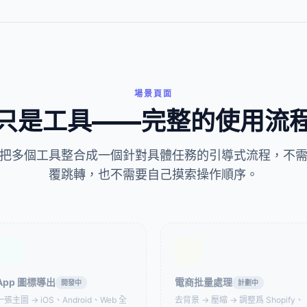
在線 GIF 
 裁剪器
GIF 影格提取工具
已有GIF想修
放、過渡效果？
無水印，
場景頁面
只是工具——完整的使用流
把多個工具整合成一個針對具體任務的引導式流程，不
 倒放工具
GIF 旋轉工具
GIF
覆跳轉，也不需要自己摸索操作順序。
e Photo 轉換器
GIF 轉 MP4 轉換器
GIF 轉
App 圖標導出
電商批量處理
開發中
計劃中
一張主圖 → iOS、Android、Web 全
去背景 → 壓縮 → 調整爲 Shopify、