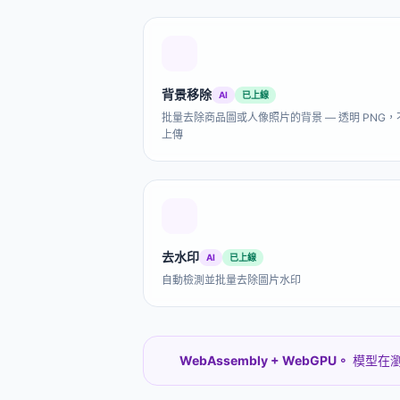
或白框？轉成J
背
背景移除
AI
已上線
2x2 照片裁剪 (美籤專用)
圖片
批量去除商品圖或人像照片的背景 — 透明 PNG，
美國簽證、美國護照、印度
需要圓形頭
上傳
OCI，都要求精確2×2英寸，一
LinkedIn、Tw
鍵裁到位。
導出
故障藝術效果產生器
圖
創作賽博朋克風格作品？製作復
拖入圖片，選
去水印
AI
已上線
古 VHS 美學效果？為社交媒體
合併
帖子添加故障效果？
自動檢測並批量去除圖片水印
WebAssembly + WebGPU。
模型在瀏
圖片 DPI 檢查器
DPI