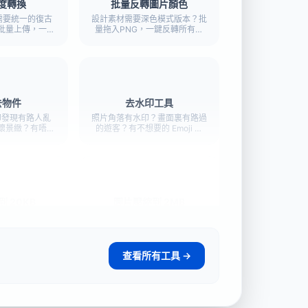
度轉換
批量反轉圖片顏色
需要統一的復古
設計素材需要深色模式版本？批
批量上傳，一鍵
量拖入PNG，一鍵反轉所有顏
實時預覽。
色。
去物件
去水印工具
卻發現有路人亂
照片角落有水印？畫面裏有路過
壞景緻？有唔想
的遊客？有不想要的 Emoji 貼
塗抹它 — AI
紙？筆刷塗抹一下，AI 3 秒內還
片去物件就咁簡
原乾淨底圖。
。
 20KB
圖片壓縮到 2MB
-20KB？需要
攝影作品集投稿、印刷級別圖
案上傳？
片、比賽限制2MB上傳。
查看所有工具 →
 頭像壓縮器