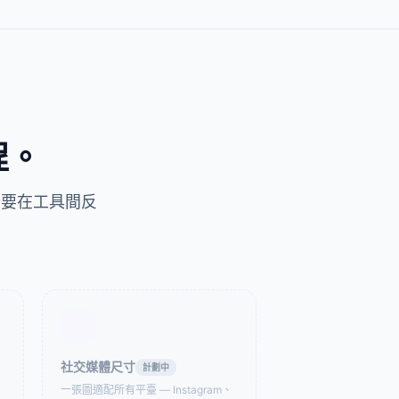
編輯與製作工具
GIF 合併工具
改？或者需要做倒
上傳即可編輯，
不上傳。
程。
需要在工具間反
變速工具
GIF 加文字
雪碧圖工具
GIF 轉 WebP 轉換器
社交媒體尺寸
計劃中
一張圖適配所有平臺 — Instagram、