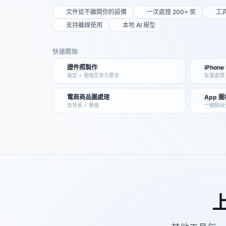
文件從不離開你的設備
一次處理 200+ 張
工
支持離線使用
本地 AI 模型
快速開始
證件照製作
iPhone
裁剪 + 壓縮至官方要求
批量處理，
電商商品圖處理
App 
去背景 + 壓縮
一鍵輸出