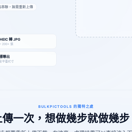
具串聯，無需重新上傳
 HEIC 轉 JPG
200+ 張
圖標導出
全平臺尺寸
BULKPICTOOLS 的獨特之處
上傳一次，想做幾步就做幾步