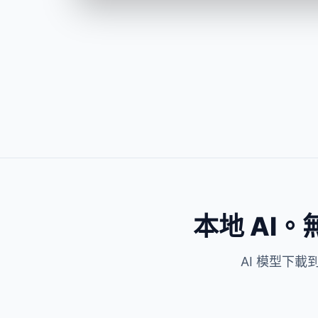
郵件附件被退回？博客配圖、電
政府表單、招
商產品圖，這個大小發送不報
50KB？護照
錯。
ID
AVIF 轉 GIF
AVIF
HEIC
AVIF 轉 WebP
iPhone拍
本地 AI。
Windows
換200張，全
AI 模型下載
圖片轉
圖片轉 AVIF
透明PNG在某