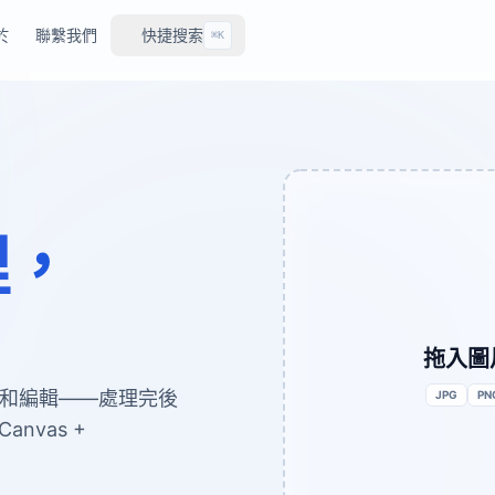
於
聯繫我們
快捷搜索
⌘K
理，
拖入圖
剪和編輯——處理完後
JPG
PN
vas +