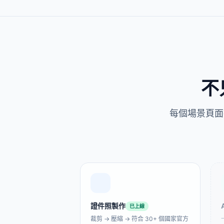
GIF 壓縮工具
GIF
GIF超過Discord的8MB限制發
不出去？一鍵壓到限制以內，不
損失動畫質量。
不
GIF 尺寸調整
每個場景頁面
GIF
需要把 GIF 縮小到 128×128 做
Discord 表情包？選預設，一鍵
調整，秒速完成。
GIF 轉 APNG 轉換器
GIF 轉 Liv
證件照製作
已上線
裁剪 → 壓縮 → 符合 30+ 個國家官方