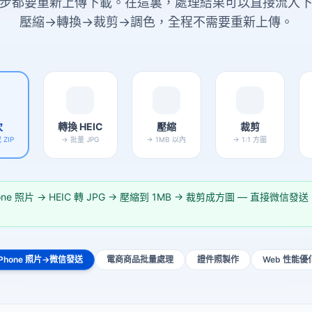
步都要重新上傳下載。在這裏，處理結果可以直接流入
壓縮→轉換→裁剪→調色，全程不需要重新上傳。
次
轉換 HEIC
壓縮
裁剪
ZIP
→ 批量 JPG
→ 1MB 以內
→ 1:1 方圖
Phone 照片 → HEIC 轉 JPG → 壓縮到 1MB → 裁剪成方圖 — 直接微
iPhone 照片→微信發送
電商商品批量處理
證件照製作
Web 性能優