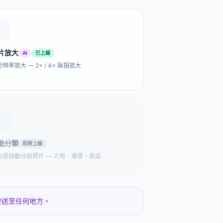
少30–50%，
.webp，Word 插入顯示異常，
ed評分直接漲。
打印店的上傳表單不接受，設計
師的舊版 Photoshop 打不開。
批量上傳，統一轉換，一分鐘內
完成。
片放大
AI
已上線
照裁剪
批量人臉打碼
辨率放大 — 2× / 4× 無損放大
證？自動裁到
批量給照片中的人臉打碼。AI 自
各國官方規格，符
動檢測，也可手動框選補充。支
別要求。
持整個相冊批量處理。
角處理
圖片分割
圓角。設置統一
Instagram 九宮格帖子？給開發
動分類
即將上線
，選擇標準圓弧
切設計稿？大圖拆成多張 A4 打
置透明或純色背
內容自動分組照片 — 人物、場景、商品
印拼接？
。
發送至任何地方。
 查看器
APNG 轉 GIF 轉換器