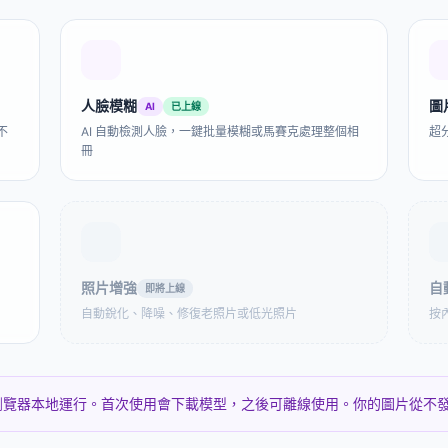
PG自動填充白色
紙、疊加素材，轉PNG不損失透
式，圖片體積減
景。
明度。
PageSpe
人臉模糊
圖
AI
已上線
圓形裁剪
批量圖片裁剪
證件
不
AI 自動檢測人臉，一鍵批量模糊或馬賽克處理整個相
超分
像且透明背景？
100張商品圖需要統一裁成1:1比
辦護照或簽
冊
itter、App圖標，
例？批量處理，每張尺寸完全一
35×45mm或
即用。
致。
合生物識
片合併
圖片像素化
圖片圓
擇排列方式，下載
給截圖打碼？把自拍變成 Game
給任意圖片添加
照片增強
自
即將上線
結果。
Boy 像素畫？批量像素化 50 張
或四角獨立半徑
自動銳化、降噪、修復老照片或低光照片
產品圖？
或柔和曲線，設
按
景
覽器本地運行。首次使用會下載模型，之後可離線使用。你的圖片從不
 轉換器
EXIF 修改器
EXIF