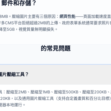
、郵件和存儲？
8MB。壓縮圖片主要有三個原因：
網頁性能
——頁面加載速度直
、許多CMS平台拒絕超過2MB的上傳、政府表單系統通常要求照片在
後降至5GB，視覺質量無明顯損失。
的常見問題
圖片壓縮工具？
：壓縮至2MB、壓縮至1MB、壓縮至500KB、壓縮至200KB、
至20KB，以及通用圖片壓縮工具（支持自定義畫質和百分比目
覽器本地運行。