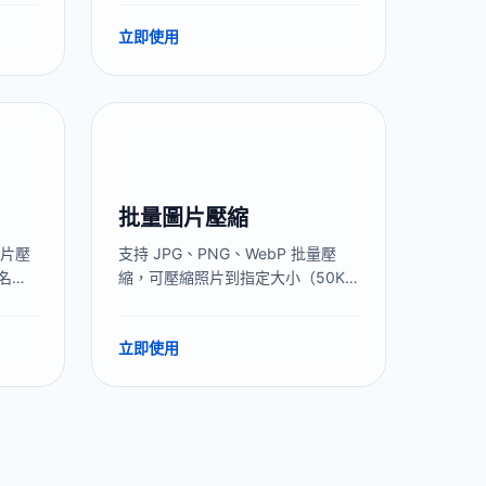
服務
案要求場景。本地處理。
立即使用
明顯更
批量圖片壓縮
圖片壓
支持 JPG、PNG、WebP 批量壓
報名照
縮，可壓縮照片到指定大小（50KB
處
/ 100KB / 200KB / 1MB）。全程在
壓縮
瀏覽器本地處理，圖片不上傳服務
立即使用
器，無數量限制，永久免費。