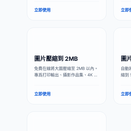
本地處理，圖片不上傳服務器，建
本。
立即使用
立即
議壓縮到 90–95KB 留出安全緩
器，
衝。
圖片壓縮到 2MB
圖片
免費在線將大圖壓縮至 2MB 以內。
自動將
專爲打印輸出、攝影作品集、4K 壁
縮到 
紙優化。在大幅減小體積的同時保
質。
留極致畫質。
圖、
立即使用
立即
處理