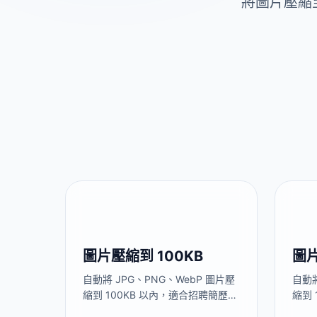
將圖片壓縮至
圖片壓縮到 100KB
圖片
自動將 JPG、PNG、WebP 圖片壓
自動將
縮到 100KB 以內，適合招聘簡歷照
縮到
片、學信網上傳、學校報名系統。
對方