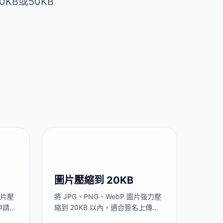
KB或50KB
圖片壓縮到 20KB
圖片壓
將 JPG、PNG、WebP 圖片強力壓
申請照
縮到 20KB 以內，適合簽名上傳、
材料
網站圖標、論壇超小頭像等極小檔