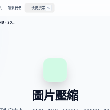
於
聯繫我們
快捷搜索
⌘K
免費圖片壓縮工具——壓縮至2MB、1MB、200KB等指定大小
圖片壓縮