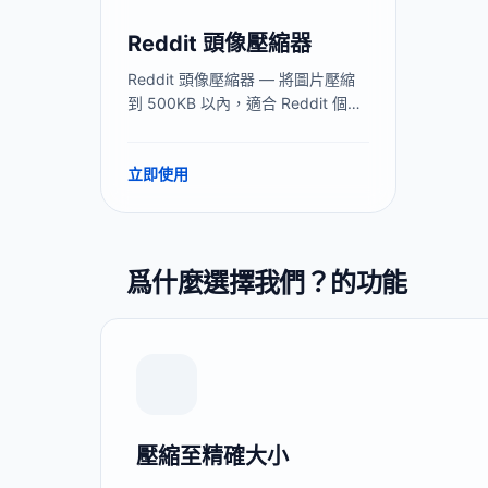
Reddit 頭像壓縮器
Reddit 頭像壓縮器 — 將圖片壓縮
到 500KB 以內，適合 Reddit 個人
頭像上傳。Reddit 頭像尺寸
256×256px，最大 1MB。提前壓縮
立即使用
可避免上傳後模糊。免費、本地處
理、無需上傳。
爲什麼選擇我們？的功能
壓縮至精確大小