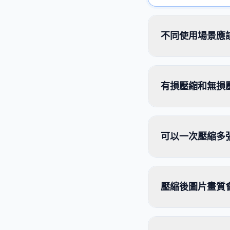
不同使用場景應
有損壓縮和無損
可以一次壓縮多
壓縮後圖片畫質