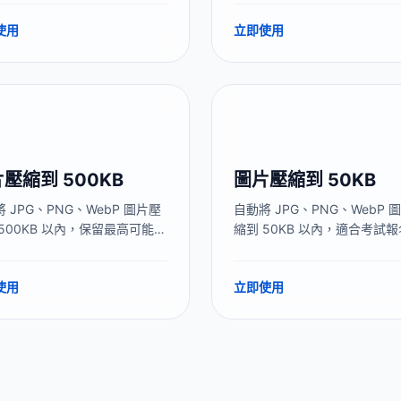
本地處理，圖片不上傳服務
上傳。本地處理，圖片不上傳
使用
立即使用
1MB 檔位畫質接近原圖。
器，200KB 畫質比 100KB 
好。
壓縮到 500KB
圖片壓縮到 50KB
 JPG、PNG、WebP 圖片壓
自動將 JPG、PNG、WebP 
500KB 以內，保留最高可能畫
縮到 50KB 以內，適合考試
適合郵件附件、淘寶/拼多多主
片、老舊政務系統上傳。本地
博客配圖、掃描件上傳。本地
理，圖片不上傳服務器，建議
使用
立即使用
，圖片不上傳服務器。
到 45KB 留出安全緩衝。