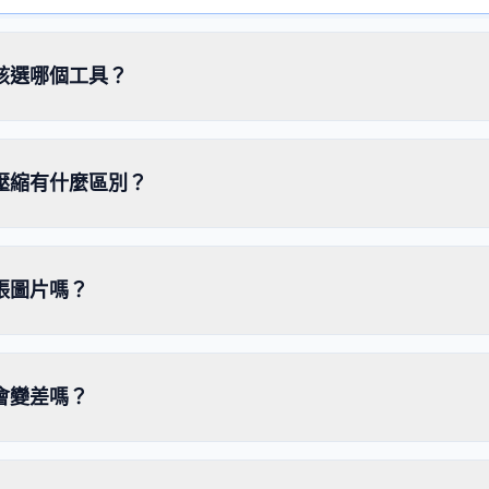
該選哪個工具？
壓縮有什麼區別？
張圖片嗎？
會變差嗎？