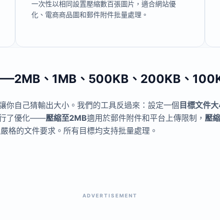
一次性以相同設置壓縮數百張圖片，適合網站優
化、電商商品圖和郵件附件批量處理。
MB、1MB、500KB、200KB、100K
讓你自己猜輸出大小。我們的工具反過來：設定一個
目標文件大
行了優化——
壓縮至2MB
適用於郵件附件和平台上傳限制，
壓縮
足嚴格的文件要求。所有目標均支持批量處理。
ADVERTISEMENT