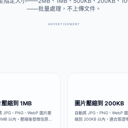
指定大小——2MB、1MB、500KB、200KB、100
——批量處理，不上傳文件。
ADVERTISEMENT
壓縮到 1MB
圖片壓縮到 200KB
 JPG、PNG、WebP 圖片壓
自動將 JPG、PNG、WebP 
 1MB 以內，壓縮後發微信原圖
縮到 200KB 以內，適合簽證
不會收到被二次壓縮糊掉的版
片、考研報名、政務平臺表單