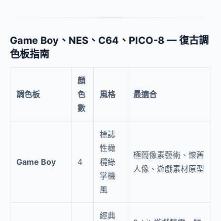
Game Boy、NES、C64、PICO-8 — 復古調
色板指南
顏
調色板
色
風格
最適合
數
標誌
性橄
極簡像素藝術、懷舊
Game Boy
4
欖綠
人像、遊戲素材原型
掌機
風
經典