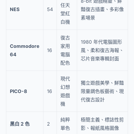
8-bit 遊戲精靈、鮮
任天
NES
54
豔復古插畫、多彩像
堂紅
素場景
白機
復古
1980 年代電腦圖形
Commodore
家用
16
風、柔和復古海報、
64
電腦
芯片音樂專輯封面
配色
現代
獨立遊戲美學、鮮豔
幻想
PICO-8
16
限量調色板藝術、現
遊戲
代復古設計
機
純粹
極簡主義、標誌性剪
黑白 2 色
2
單色
影、報紙風格圖像