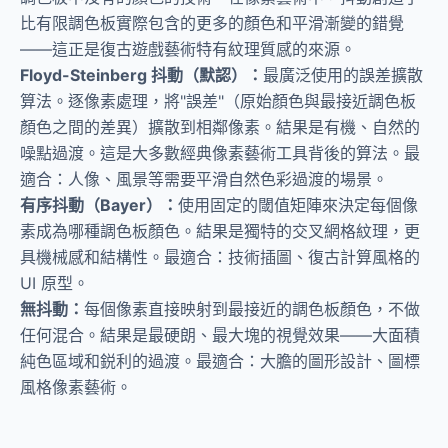
比有限調色板實際包含的更多的顏色和平滑漸變的錯覺
——這正是復古遊戲藝術特有紋理質感的來源。
Floyd-Steinberg 抖動（默認）：
最廣泛使用的誤差擴散
算法。逐像素處理，將"誤差"（原始顏色與最接近調色板
顏色之間的差異）擴散到相鄰像素。結果是有機、自然的
噪點過渡。這是大多數經典像素藝術工具背後的算法。最
適合：人像、風景等需要平滑自然色彩過渡的場景。
有序抖動（Bayer）：
使用固定的閾值矩陣來決定每個像
素成為哪種調色板顏色。結果是獨特的交叉網格紋理，更
具機械感和結構性。最適合：技術插圖、復古計算風格的
UI 原型。
無抖動：
每個像素直接映射到最接近的調色板顏色，不做
任何混合。結果是最硬朗、最大塊的視覺效果——大面積
純色區域和鋭利的過渡。最適合：大膽的圖形設計、圖標
風格像素藝術。