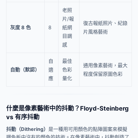
老照
片/報
復古報紙照片、紀錄
灰度 8 色
8
紙網
片風格藝術
目調
感
自
最佳
通用像素藝術，最大
自動（默認）
適
色彩
程度保留原圖色彩
應
量化
什麼是像素藝術中的抖動？Floyd-Steinberg
vs 有序抖動
抖動（Dithering）
是一種用可用顏色的點陣圖案來模擬
調色板中沒有的顏色的技術。在像素藝術中，抖動創造了