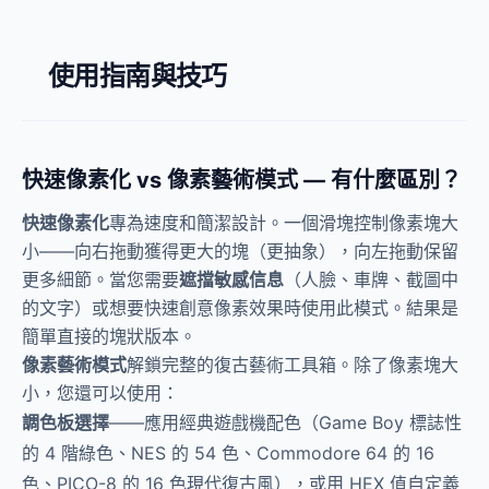
使用指南與技巧
快速像素化 vs 像素藝術模式 — 有什麼區別？
快速像素化
專為速度和簡潔設計。一個滑塊控制像素塊大
小——向右拖動獲得更大的塊（更抽象），向左拖動保留
更多細節。當您需要
遮擋敏感信息
（人臉、車牌、截圖中
的文字）或想要快速創意像素效果時使用此模式。結果是
簡單直接的塊狀版本。
像素藝術模式
解鎖完整的復古藝術工具箱。除了像素塊大
小，您還可以使用：
調色板選擇
——應用經典遊戲機配色（Game Boy 標誌性
的 4 階綠色、NES 的 54 色、Commodore 64 的 16
色、PICO-8 的 16 色現代復古風），或用 HEX 值自定義