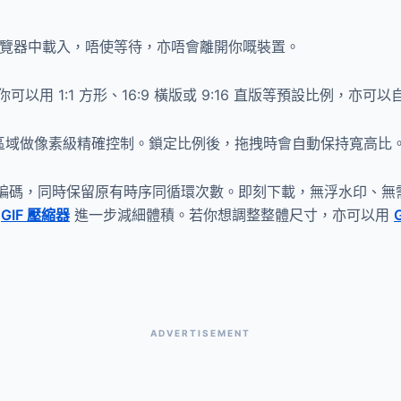
喺瀏覽器中載入，唔使等待，亦唔會離開你嘅裝置。
用 1:1 方形、16:9 橫版或 9:16 直版等預設比例，亦
剪區域做像素級精確控制。鎖定比例後，拖拽時會自動保持寬高比
新編碼，同時保留原有時序同循環次數。即刻下載，無浮水印、無
嘅
GIF 壓縮器
進一步減細體積。若你想調整整體尺寸，亦可以用
ADVERTISEMENT