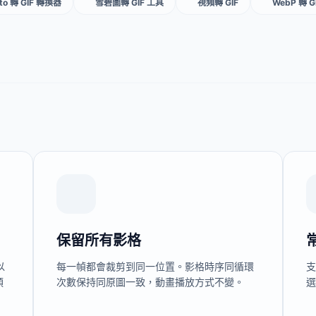
oto 轉 GIF 轉換器
雪碧圖轉 GIF 工具
視頻轉 GIF
WebP 轉 
保留所有影格
以
每一幀都會裁剪到同一位置。影格時序同循環
支
預
次數保持同原圖一致，動畫播放方式不變。