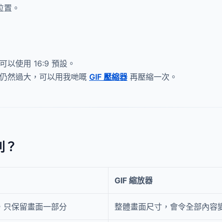
示位置。
以使用 16:9 預設。
F 仍然過大，可以用我哋嘅
GIF 壓縮器
再壓縮一次。
別？
GIF 縮放器
，只保留畫面一部分
整體畫面尺寸，會令全部內容