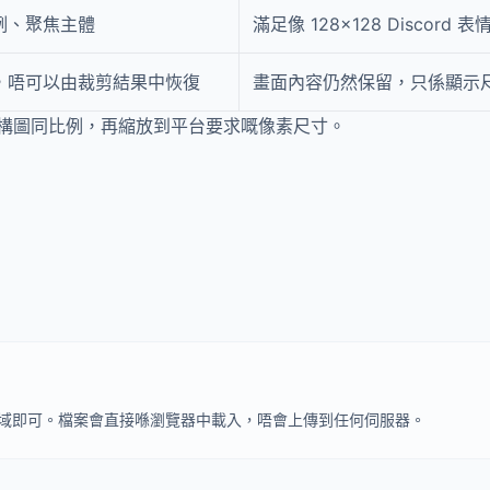
例、聚焦主體
滿足像 128×128 Discord 
，唔可以由裁剪結果中恢復
畫面內容仍然保留，只係顯示
構圖同比例，再縮放到平台要求嘅像素尺寸。
傳區域即可。檔案會直接喺瀏覽器中載入，唔會上傳到任何伺服器。