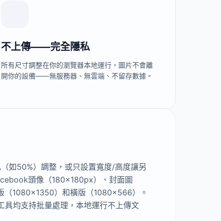
不上傳——完全隱私
所有尺寸調整在你的瀏覽器本地運行，圖片不會離
開你的設備——無服務器、無雲端、不留存數據。
比（如50%）調整，或只設置寬度/高度讓另
cebook頭像（180×180px）、封面圖
（1080×1350）和橫版（1080×566）。
。五個工具均支持批量處理，本地運行不上傳文