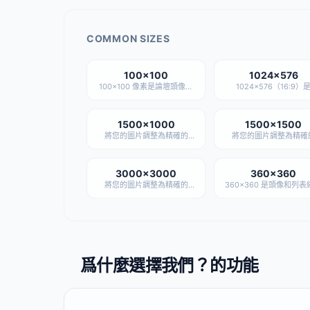
COMMON SIZES
100×100
1024×576
100×100 像素是論壇頭像、
1024×576（16:9）
社交平台資料縮圖和評論區用
Google 商家資料建議的
戶相片的事實標準尺寸——大
圖片尺寸——這張寬螢幕
到足夠識別面部特徵，小到可
會顯示在 Google 搜尋
以批量處理數百張而不拖慢頁
Google 地圖的商家資訊
1500×1000
1500×1500
面。
是本地商家線上展示的標
將您的圖片調整為精確的
將您的圖片調整為精確
寸。
1500×1000 尺寸——完全私
1500×1500 尺寸——
密，無需上傳。
密，無需上傳。
3000×3000
360×360
將您的圖片調整為精確的
360×360 是頭像和列表
3000×3000 尺寸——完全私
的常用中間尺寸——
密，無需上傳。
100×100 這類小頭像
晰，又比完整商品圖輕
爲什麼選擇我們？的功能