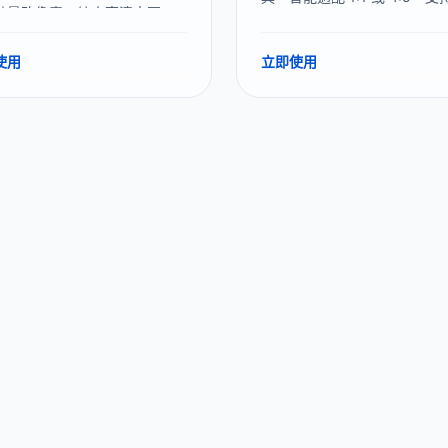
批量改像素、縮小高清大圖。
大填滿”或“原圖補邊”，完美處
本地處理，圖片不上傳服務
張不同尺寸照片。
無數量限制。
使用
立即使用