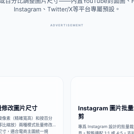
百分比調整圖片尺寸——內置YouTube封面圖、Fa
Instagram、Twitter/X等平台專屬預設。
ADVERTISEMENT
量修改圖片尺寸
Instagram 圖片批
剪
按像素（精確寬高）和按百分
等比縮放）兩種模式批量修改
專爲 Instagram 設計的批量
尺寸，適合電商主圖統一規
具。智能適配 1:1 或 4:5。支