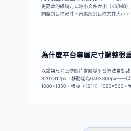
更高效的編碼方式減小文件大小（KB/MB）
調整到目標尺寸，再壓縮到目標文件大小。
為什麼平台專屬尺寸調整很
以錯誤尺寸上傳圖片會觸發平台算法自動裁
820×312px，移動端為640×360px—
1080×1350、橫版（1.91:1）108