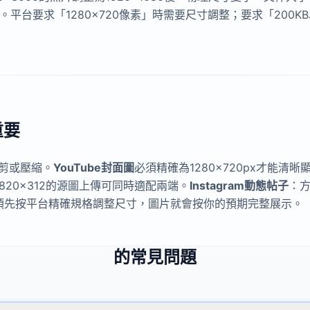
。平台要求「1280×720像素」時需要尺寸調整；要求「200
重要
剪或壓縮。
YouTube封面圖
必須精確為1280×720px才能清晰
—以820×312的源圖上傳可同時適配兩端。
Instagram動態帖子
：方
0×566。預先按平台精確規格調整尺寸，圖片就會按你的預期完整展示。
的常見問題