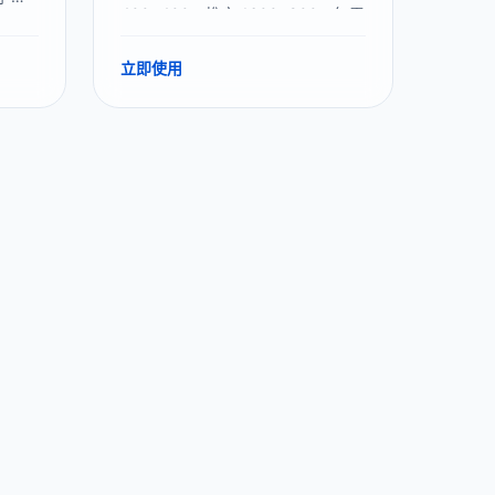
400×400、推文 1600×900。無需
理多
裁剪，無需上傳，100% 私隱保護。
立即使用