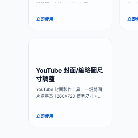
糊問題。支持 JPG/PNG 優化。
格、
全程
器，
立即使用
立即
YouTube 封面/縮略圖尺
寸調整
YouTube 封面製作工具。一鍵將圖
片調整爲 1280x720 標準尺寸。解
決“圖片太小”或“文件過大”問題。支
持頻道 Banner 製作與智能補邊。
立即使用