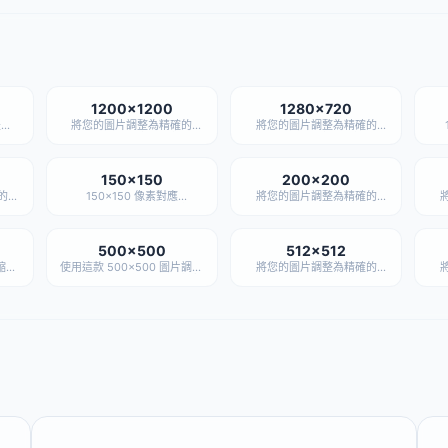
1200×1200
1280×720
是
將您的圖片調整為精確的
將您的圖片調整為精確的
封面
1200×1200 尺寸——完全私
1280×720 尺寸——完全私
圖片
密，無需上傳。
密，無需上傳。
m
結果和
一，
旁，
150×150
200×200
準尺
的
150×150 像素對應
將您的圖片調整為精確的
完全私
WordPress 早期版本設定的
200×200 尺寸——完全私
25
預設縮圖裁剪尺寸——至今仍
密，無需上傳。
在數百萬個網站中用於存檔頁
網格和作者頭像展示。
500×500
512×512
縮圖
使用這款 500x500 圖片調整
將您的圖片調整為精確的
比
工具，可在幾秒內將圖片調整
512×512 尺寸——完全私
6
更清
到 500×500。適合產品圖、
密，無需上傳。
量。
方形頭像以及其他 500×500
像素使用場景。可選擇填充、
裁剪或拉伸模式，靈活控制最
終效果。