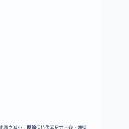
小也隨之減小。
壓縮
保持像素尺寸不變，通過