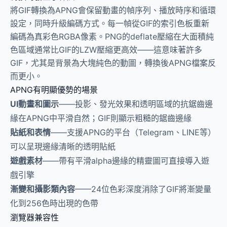
將GIF轉換為APNG會保留動畫的幀序列、播放時序和循環
設定，同時升級編碼方式。每一幀從GIF的索引色板重新
編碼為真彩色RGBA像素。PNG的deflate壓縮在大面積純
色區域通常比GIF的LZW壓縮更高效——這意味著許多
GIF，尤其是背景為大塊純色的動圖，轉換後APNG檔案反
而更小。
APNG有明顯優勢的場景
UI動畫和圖示
——投影、發光效果和透明區域的抗鋸齒邊
緣在APNG中平滑自然；GIF則顯示粗糙的鋸齒邊緣
貼紙和表情
——支援APNG的平台（Telegram、LINE等）
可以呈現邊緣清晰的透明貼紙
遊戲素材
——帶有平滑alpha邊緣的精靈圖可直接導入遊
戲引擎
漸變和攝影類內容
——24位色彩深度消除了GIF將漸變量
化到256色時出現的色帶
瀏覽器兼容性