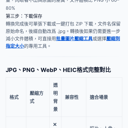
量，肉眼看不出與原圖的差異，文件體積比 PNG 小 60–
80%
第三步：下載保存
轉換完成後可單張下載或一鍵打包 ZIP 下載，文件名保留
原始命名，後綴自動改爲 .jpg。轉換後如果仍需要進一步
減小文件體積，可直接用
批量圖片壓縮工具
或選擇
壓縮到
指定大小
的專用工具。
JPG、PNG、WebP、HEIC格式完整對比
透
壓縮方
明
格式
兼容性
適合場景
式
背
景
❌