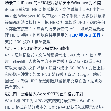
場景二：iPhone的HEIC照片發給安卓/Windows打不開
iPhone 默認用 HEIC 格式拍照，文件體積比 JPG 小約一
半，但 Windows 10 以下版本、安卓手機、大多數非蘋果
設備都無法直接打開。把 HEIC 批量轉爲 JPG，發給任何
人都能直接查看，無需對方安裝任何插件。如果只需要處
理 HEIC 轉換，也可以直接用專用的
HEIC 轉 JPG 工具
，
支持 200 張以上批量處理。
場景三：PNG文件太大需要減小體積
PNG 是無損格式，文件體積通常比 JPG 大 3–5 倍。照
片、商品圖、人像等內容不需要透明背景時，轉爲 JPG
可以大幅減小文件體積，通常能縮小 60–80%，方便上傳
和發送。
注意：
如果 PNG 帶有透明背景（Logo、貼紙、
圖標），轉爲 JPG 後透明區域會被填充爲白色，透明效
果會消失。
場景四：需要插入Word/PPT的圖片格式不對
Word 和 PPT 對 JPG 格式的支持最完整，WebP 和
HEIC 格式在部分版本的 Office 中無法插入或顯示錯誤。