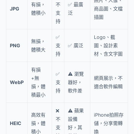
照片、人像、
有損，
不
✅ 最廣
JPG
商品圖、文檔
體積小
支
泛
插圖
持
✅
Logo、截
無損，
PNG
支
✅ 廣泛
圖、設計素
體積大
持
材、含文字圖
有損
✅
⚠️ 瀏覽
+無
網頁展示，不
WebP
支
器好，
損，體
適合軟件編輯
持
軟件差
積最小
❌
⚠️ 蘋果
高效有
iPhone拍照存
不
設備
HEIC
損，體
儲，分享需轉
支
好，其
積小
換