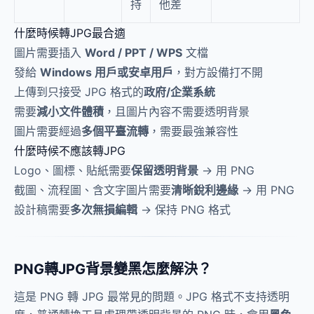
持
他差
什麼時候轉JPG最合適
圖片需要插入
Word / PPT / WPS
文檔
發給
Windows 用戶或安卓用戶
，對方設備打不開
上傳到只接受 JPG 格式的
政府/企業系統
需要
減小文件體積
，且圖片內容不需要透明背景
圖片需要經過
多個平臺流轉
，需要最強兼容性
什麼時候不應該轉JPG
Logo、圖標、貼紙需要
保留透明背景
→ 用 PNG
截圖、流程圖、含文字圖片需要
清晰銳利邊緣
→ 用 PNG
設計稿需要
多次無損編輯
→ 保持 PNG 格式
PNG轉JPG背景變黑怎麼解決？
這是 PNG 轉 JPG 最常見的問題。JPG 格式不支持透明