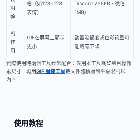
格（如128×128
Discord 256KB、微信
用
表情）
1MB）
途
副
GIF在屏幕上顯示
動畫流暢度或色彩質量可
作
更小
能略有下降
用
實際使用時兩個工具經常配合：先用本工具調整到目標像
素尺寸，再用
GIF 壓縮工具
把文件體積壓到平臺限制以
內。
使用教程