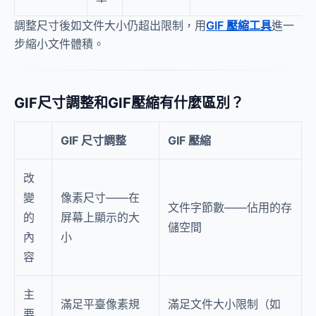
調整尺寸後如文件大小仍超出限制，用
GIF 壓縮工具
進一
步縮小文件體積。
GIF尺寸調整和GIF壓縮有什麼區別？
GIF 尺寸調整
GIF 壓縮
改
變
像素尺寸——在
文件字節數——佔用的存
的
屏幕上顯示的大
儲空間
內
小
容
主
滿足平臺像素規
滿足文件大小限制（如
要