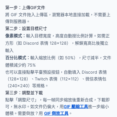
第一步：上傳GIF文件
將 GIF 文件拖入上傳區，瀏覽器本地直接加載，不需要上
傳到服務器。
第二步：設置目標尺寸
像素模式：
輸入目標寬度，高度自動按比例計算。如需正
方形（如 Discord 表情 128×128），解鎖寬高比後獨立
輸入
百分比模式：
輸入縮放比例（如 50%），尺寸減半，文件
體積減少約 75%
也可以直接點擊平臺預設按鈕，自動填入 Discord 表情
（128×128）、Twitch 表情（112×112）、微信表情包
（240×240）等規格。
第三步：調整並下載
點擊「調整尺寸」，每一幀同步縮放後重新合成，下載即
可，無水印。如文件仍偏大，用
GIF 壓縮工具
進一步縮小
體積。需要倒放？用
GIF 倒放工具
。