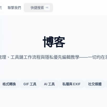
於
聯繫我們
快捷搜索
⌘K
博客
處理、工具鏈工作流程與隱私優先編輯教學——一切均在
格式轉換
GIF 工具
AI 工具
私隱與 EXIF
社交媒體