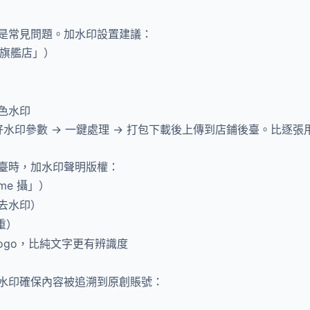
是常見問題。加水印設置建議：
X旗艦店」）
色水印
印參數 → 一鍵處理 → 打包下載後上傳到店鋪後臺。比逐張用 P
臺時，加水印聲明版權：
ame 攝」）
去水印）
重）
Logo，比純文字更有辨識度
水印確保內容被追溯到原創賬號：