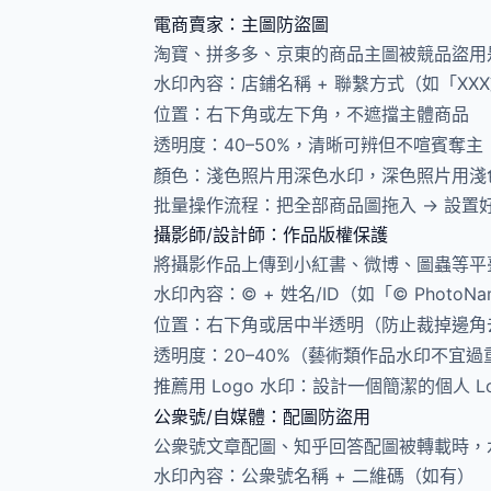
電商賣家：主圖防盜圖
淘寶、拼多多、京東的商品主圖被競品盜用
水印內容：店鋪名稱 + 聯繫方式（如「XX
位置：右下角或左下角，不遮擋主體商品
透明度：40–50%，清晰可辨但不喧賓奪主
顏色：淺色照片用深色水印，深色照片用淺
批量操作流程：把全部商品圖拖入 → 設置好水
攝影師/設計師：作品版權保護
將攝影作品上傳到小紅書、微博、圖蟲等平
水印內容：© + 姓名/ID（如「© PhotoN
位置：右下角或居中半透明（防止裁掉邊角
透明度：20–40%（藝術類作品水印不宜過
推薦用 Logo 水印：設計一個簡潔的個人 
公衆號/自媒體：配圖防盜用
公衆號文章配圖、知乎回答配圖被轉載時，
水印內容：公衆號名稱 + 二維碼（如有）