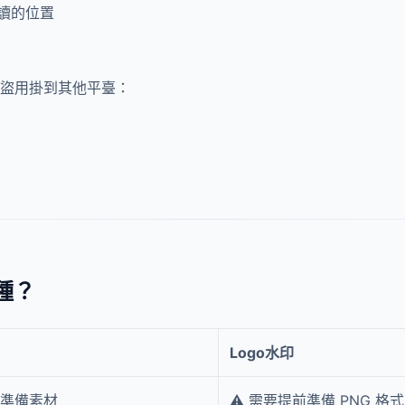
讀的位置
人盜用掛到其他平臺：
種？
Logo水印
需準備素材
⚠️ 需要提前準備 PNG 格式