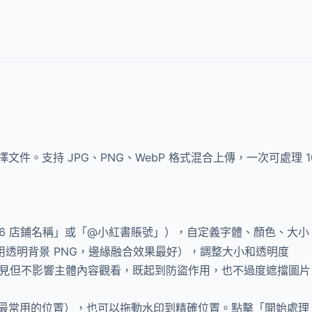
件。支持 JPG、PNG、WebP 格式混合上傳，一次可處理 1
26 店鋪名稱」或「@小紅書賬號」），自定義字體、顏色、大
使用透明背景 PNG，邊緣融合效果最好），調整大小和透明度
晰可見但不影響主體內容觀看，既起到防盜作用，也不過度遮擋圖片
最常用的位置），也可以拖動水印到精確位置。點擊「開始處理