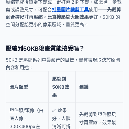
壓縮完成後單張下載或一鍵打包 ZIP 下載。如需進一步裁
剪或調整尺寸，可配合
批量圖片裁剪工具
使用——
先裁剪
到合適尺寸再壓縮，比直接壓縮大圖效果更好
，50KB 的
空間分配給更小的像素區域，畫質更高。
壓縮到50KB後畫質能接受嗎？
50KB 是壓縮系列中最嚴苛的目標，畫質表現取決於原圖
內容和用途：
壓縮到
圖片類型
50KB效
建議
果
證件照/頭像（白
✅ 效果
先裁剪到證件照尺
底人像，
好，人臉
寸再壓縮，效果最
300×400px左
清晰可辨