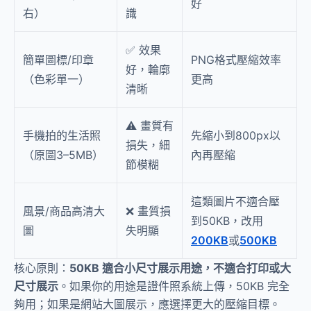
好
右）
識
✅ 效果
簡單圖標/印章
PNG格式壓縮效率
好，輪廓
（色彩單一）
更高
清晰
⚠️ 畫質有
手機拍的生活照
先縮小到800px以
損失，細
（原圖3–5MB）
內再壓縮
節模糊
這類圖片不適合壓
風景/商品高清大
❌ 畫質損
到50KB，改用
圖
失明顯
200KB
或
500KB
核心原則：
50KB 適合小尺寸展示用途，不適合打印或大
尺寸展示
。如果你的用途是證件照系統上傳，50KB 完全
夠用；如果是網站大圖展示，應選擇更大的壓縮目標。