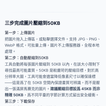
三步完成圖片壓縮到50KB
第一步：上傳圖片
把圖片拖入上傳區，或點擊選擇文件。支持 JPG、PNG、
WebP 格式，可批量上傳，圖片不上傳服務器，全程本地
處理。
第二步：自動壓縮到50KB
工具自動將每張圖片壓縮到 50KB 以內，在該大小限制下
尋找最高可能畫質。50KB 是較嚴苛的壓縮目標，對於高
分辨率大圖，工具可能會適當降低像素尺寸以確保達標
——這是爲了在 50KB 空間內保證畫質可辨識，而不是壓
出一張滿屏馬賽克的圖片。
建議壓縮目標設爲 45KB 而非
精確 50KB
，爲不同平臺的字節計算方式留出安全緩衝。
第三步：下載保存