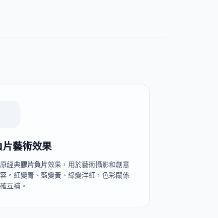
負片藝術效果
還原經典
膠片負片
效果，用於藝術攝影和創意
內容。紅變青、藍變黃、綠變洋紅，色彩關係
精確互補。