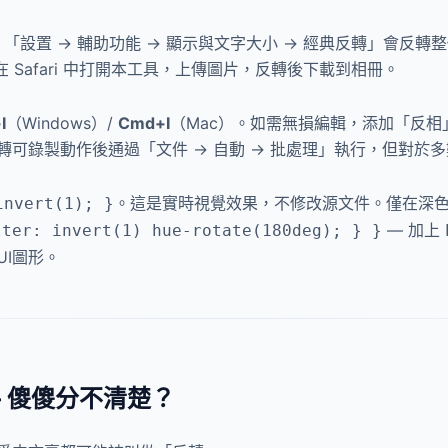
能。「設置 → 輔助功能 → 顯示與文字大小 → 經典反轉」會
在 Safari 中打開本工具，上傳圖片，反轉後下載到相冊。
I
（Windows）/
Cmd+I
（Mac）。如需無損編輯，添加「反相」
可錄製動作後通過「文件 → 自動 → 批處理」執行，但對於
。這是實時視覺效果，不修改源文件。僅在深
invert(1); }
— 加上
lter: invert(1) hue-rotate(180deg); } }
I圖形。
— 傻傻分不清楚？