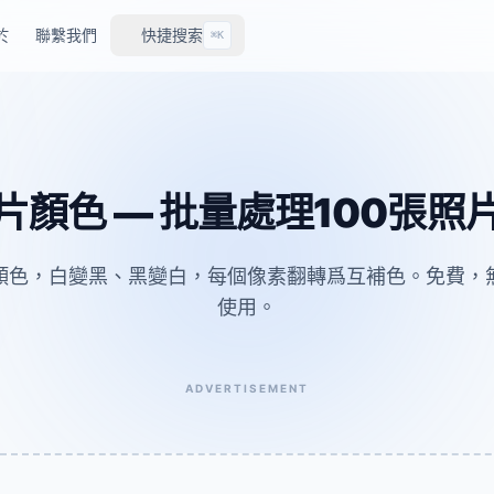
於
聯繫我們
快捷搜索
⌘K
片顏色 — 批量處理100張照
顏色，白變黑、黑變白，每個像素翻轉爲互補色。免費，
使用。
ADVERTISEMENT