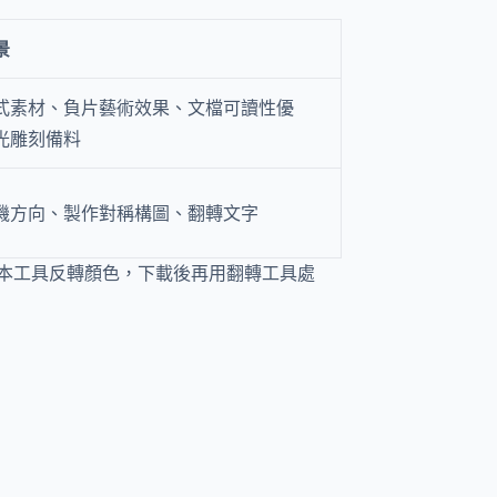
景
式素材、負片藝術效果、文檔可讀性優
光雕刻備料
機方向、製作對稱構圖、翻轉文字
本工具反轉顏色，下載後再用翻轉工具處