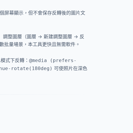
反轉整個屏幕顯示，但不會保存反轉後的圖片文
調整圖層（圖層 → 新建調整圖層 → 反
多數批量場景，本工具更快且無需軟件。
色模式下反轉：
@media (prefers-
可使照片在深色
hue-rotate(180deg)