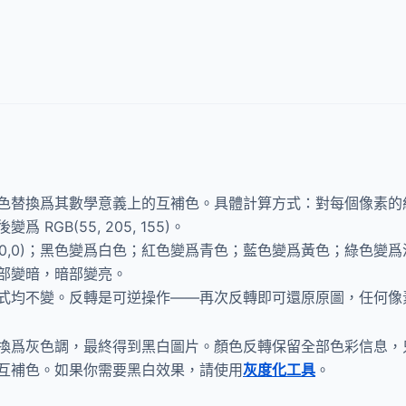
色替換爲其數學意義上的互補色。具體計算方式：對每個像素的紅
爲 RGB(55, 205, 155)。
爲黑色(0,0,0)；黑色變爲白色；紅色變爲青色；藍色變爲黃色；綠
部變暗，暗部變亮。
式均不變。反轉是可逆操作——再次反轉即可還原原圖，任何像
換爲灰色調，最終得到黑白圖片。顏色反轉保留全部色彩信息，
互補色。如果你需要黑白效果，請使用
灰度化工具
。