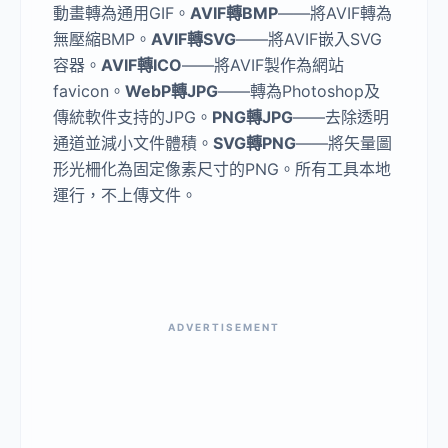
動畫轉為通用GIF。
AVIF轉BMP
——將AVIF轉為
無壓縮BMP。
AVIF轉SVG
——將AVIF嵌入SVG
容器。
AVIF轉ICO
——將AVIF製作為網站
favicon。
WebP轉JPG
——轉為Photoshop及
傳統軟件支持的JPG。
PNG轉JPG
——去除透明
通道並減小文件體積。
SVG轉PNG
——將矢量圖
形光柵化為固定像素尺寸的PNG。所有工具本地
運行，不上傳文件。
ADVERTISEMENT