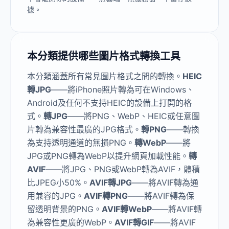
據。
本分類提供哪些圖片格式轉換工具
本分類涵蓋所有常見圖片格式之間的轉換。
HEIC
轉JPG
——將iPhone照片轉為可在Windows、
Android及任何不支持HEIC的設備上打開的格
式。
轉JPG
——將PNG、WebP、HEIC或任意圖
片轉為兼容性最廣的JPG格式。
轉PNG
——轉換
為支持透明通道的無損PNG。
轉WebP
——將
JPG或PNG轉為WebP以提升網頁加載性能。
轉
AVIF
——將JPG、PNG或WebP轉為AVIF，體積
比JPEG小50%。
AVIF轉JPG
——將AVIF轉為通
用兼容的JPG。
AVIF轉PNG
——將AVIF轉為保
留透明背景的PNG。
AVIF轉WebP
——將AVIF轉
為兼容性更廣的WebP。
AVIF轉GIF
——將AVIF