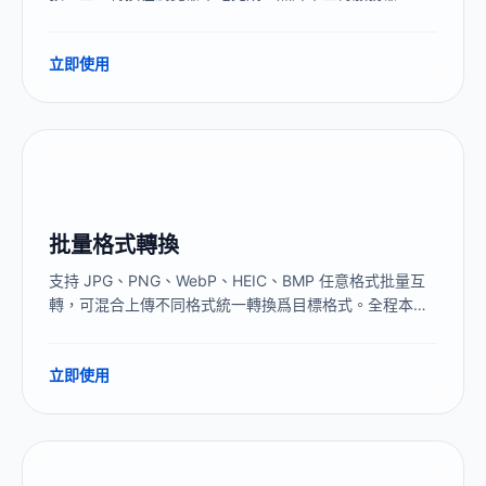
決 iPhone 照片發給安卓用戶、Windows 電腦打不開的兼
容性問題。
立即使用
批量格式轉換
支持 JPG、PNG、WebP、HEIC、BMP 任意格式批量互
轉，可混合上傳不同格式統一轉換爲目標格式。全程本地
處理，圖片不上傳服務器，無數量限制。
立即使用