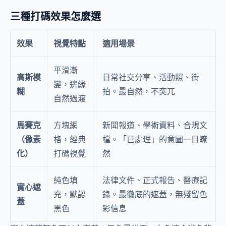
三種打碼效果怎麼選
效果
視覺特點
適用場景
平滑漸
高斯模
日常社交分享、活動照、街
變，邊緣
糊
拍。最自然，不突兀
自然過渡
馬賽克
方塊網
新聞報道、學術資料、合規文
（像素
格，經典
檔。「已處理」的意圖一目瞭
化）
打碼視覺
然
純色填
法律文件、正式報告、醫療記
實心遮
充，默認
錄。最徹底的遮蓋，無殘留色
蓋
黑色
彩信息