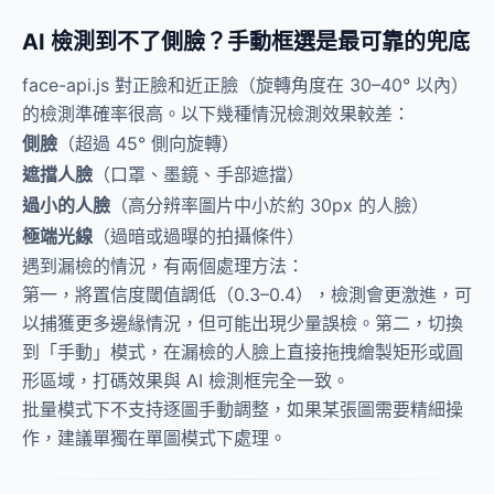
AI 檢測到不了側臉？手動框選是最可靠的兜底
face-api.js 對正臉和近正臉（旋轉角度在 30–40° 以內）
的檢測準確率很高。以下幾種情況檢測效果較差：
側臉
（超過 45° 側向旋轉）
遮擋人臉
（口罩、墨鏡、手部遮擋）
過小的人臉
（高分辨率圖片中小於約 30px 的人臉）
極端光線
（過暗或過曝的拍攝條件）
遇到漏檢的情況，有兩個處理方法：
第一，將置信度閾值調低（0.3–0.4），檢測會更激進，可
以捕獲更多邊緣情況，但可能出現少量誤檢。第二，切換
到「手動」模式，在漏檢的人臉上直接拖拽繪製矩形或圓
形區域，打碼效果與 AI 檢測框完全一致。
批量模式下不支持逐圖手動調整，如果某張圖需要精細操
作，建議單獨在單圖模式下處理。