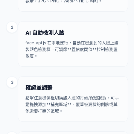
數量，JPG、PNG、WebP、HEIC 均可。
2
AI 自動檢測人臉
face-api.js 在本地運行，自動在檢測到的人臉上繪
製藍色檢測框。可調節**置信度閾值**控制檢測靈
敏度。
3
確認並調整
點擊任意檢測框切換該人臉的打碼/保留狀態。可手
動拖拽添加**補充區域**，覆蓋被漏檢的側臉或其
他需要打碼的區域。