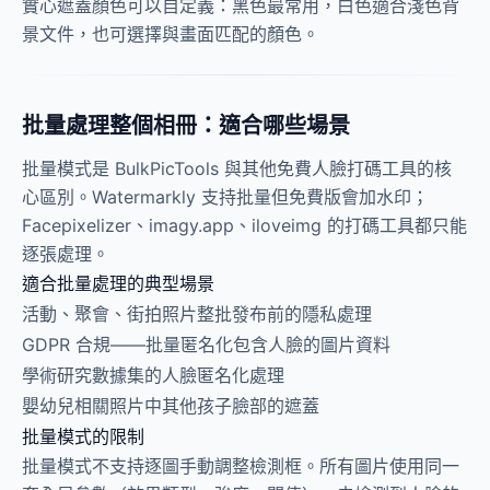
實心遮蓋顏色可以自定義：黑色最常用，白色適合淺色背
景文件，也可選擇與畫面匹配的顏色。
批量處理整個相冊：適合哪些場景
批量模式是 BulkPicTools 與其他免費人臉打碼工具的核
心區別。Watermarkly 支持批量但免費版會加水印；
Facepixelizer、imagy.app、iloveimg 的打碼工具都只能
逐張處理。
適合批量處理的典型場景
活動、聚會、街拍照片整批發布前的隱私處理
GDPR 合規——批量匿名化包含人臉的圖片資料
學術研究數據集的人臉匿名化處理
嬰幼兒相關照片中其他孩子臉部的遮蓋
批量模式的限制
批量模式不支持逐圖手動調整檢測框。所有圖片使用同一