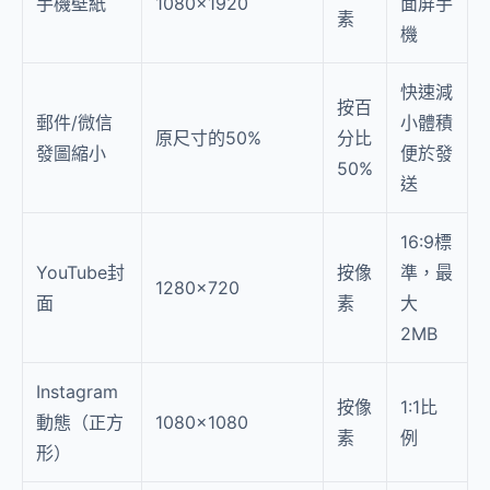
手機壁紙
1080×1920
面屏手
素
機
快速減
按百
郵件/微信
小體積
原尺寸的50%
分比
發圖縮小
便於發
50%
送
16:9標
YouTube封
按像
準，最
1280×720
面
素
大
2MB
Instagram
按像
1:1比
動態（正方
1080×1080
素
例
形）