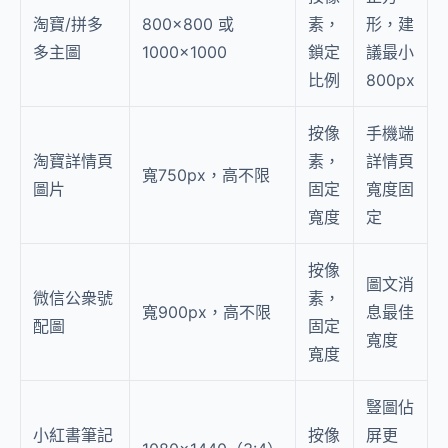
淘寶/拼多
800×800 或
素，
形，建
多主圖
1000×1000
鎖定
議最小
比例
800px
按像
手機端
淘寶詳情頁
素，
詳情頁
寬750px，高不限
圖片
固定
寬度固
寬度
定
按像
圖文消
微信公衆號
素，
寬900px，高不限
息最佳
配圖
固定
寬度
寬度
豎圖佔
小紅書筆記
按像
屏更