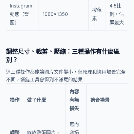
Instagram
4:5比
按像
動態（豎
1080×1350
例，佔
素
圖）
屏最大
調整尺寸、裁剪、壓縮：三種操作有什麼區
別？
這三種操作都能讓圖片文件變小，但原理和適用場景完全
不同，選錯工具會得到不滿意的結果：
內容
操作
做了什麼
有無
適合場景
損失
無內
調整
縮放整張圖片，
容損