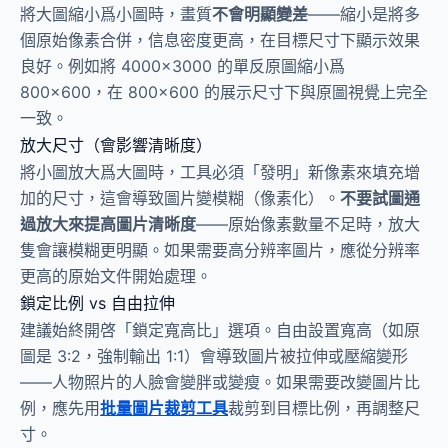
將大圖縮小爲小圖時，畫質
不會明顯變差
——縮小是將多
個原始像素合併，信息密度更高，在目標尺寸下顯示效果
良好。例如將 4000×3000 的單反原圖縮小爲
800×600，在 800×600 的展示尺寸下與原圖視覺上完全
一致。
放大尺寸（會影響清晰度）
將小圖放大爲大圖時，工具必須「發明」新像素來填充增
加的尺寸，這會導致圖片變模糊（像素化）。
不要試圖通
過放大來提高圖片清晰度
——原始像素數量不足時，放大
隻會讓模糊更明顯。如果需要高分辨率圖片，應從分辨率
更高的原始文件開始處理。
鎖定比例 vs 自由拉伸
建議始終開啓「鎖定寬高比」選項。自由設置寬高（如原
圖是 3:2，強制輸出 1:1）會導致圖片被拉伸或壓縮變形
——人物照片的人臉會變胖或變瘦。如果需要改變圖片比
例，應先用
批量圖片裁剪工具
裁剪到目標比例，再調整尺
寸。