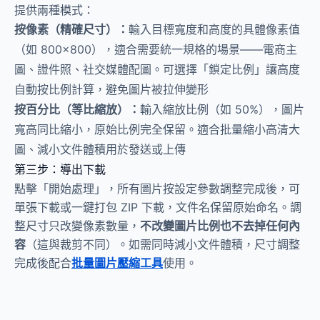
提供兩種模式：
按像素（精確尺寸）：
輸入目標寬度和高度的具體像素值
（如 800×800），適合需要統一規格的場景——電商主
圖、證件照、社交媒體配圖。可選擇「鎖定比例」讓高度
自動按比例計算，避免圖片被拉伸變形
按百分比（等比縮放）：
輸入縮放比例（如 50%），圖片
寬高同比縮小，原始比例完全保留。適合批量縮小高清大
圖、減小文件體積用於發送或上傳
第三步：導出下載
點擊「開始處理」，所有圖片按設定參數調整完成後，可
單張下載或一鍵打包 ZIP 下載，文件名保留原始命名。調
整尺寸只改變像素數量，
不改變圖片比例也不去掉任何內
容
（這與裁剪不同）。如需同時減小文件體積，尺寸調整
完成後配合
批量圖片壓縮工具
使用。