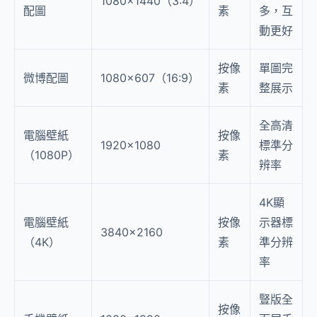
1080×1440（3:4）
配圖
素
多，互
動更好
按像
單圖完
微博配圖
1080×607（16:9）
素
整展示
全高清
電腦壁紙
按像
1920×1080
標準分
（1080P）
素
辨率
4K顯
電腦壁紙
按像
示器標
3840×2160
（4K）
素
準分辨
率
豎版全
按像