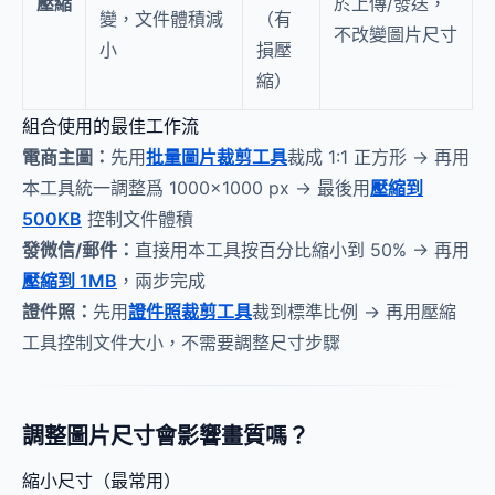
壓縮
於上傳/發送，
變，文件體積減
（有
不改變圖片尺寸
小
損壓
縮）
組合使用的最佳工作流
電商主圖：
先用
批量圖片裁剪工具
裁成 1:1 正方形 → 再用
本工具統一調整爲 1000×1000 px → 最後用
壓縮到
500KB
控制文件體積
發微信/郵件：
直接用本工具按百分比縮小到 50% → 再用
壓縮到 1MB
，兩步完成
證件照：
先用
證件照裁剪工具
裁到標準比例 → 再用壓縮
工具控制文件大小，不需要調整尺寸步驟
調整圖片尺寸會影響畫質嗎？
縮小尺寸（最常用）