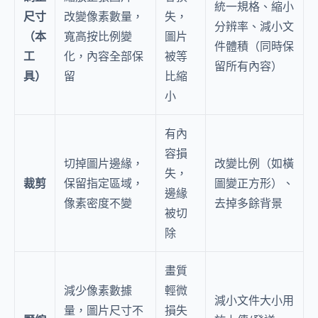
統一規格、縮小
尺寸
改變像素數量，
失，
分辨率、減小文
（本
寬高按比例變
圖片
件體積（同時保
工
化，內容全部保
被等
留所有內容）
具）
留
比縮
小
有內
容損
切掉圖片邊緣，
改變比例（如橫
失，
裁剪
保留指定區域，
圖變正方形）、
邊緣
像素密度不變
去掉多餘背景
被切
除
畫質
減少像素數據
輕微
減小文件大小用
量，圖片尺寸不
損失