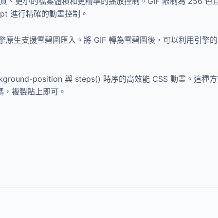
畫質、更小的檔案體積和更精準的播放控制。GIF 限制為 256
cript 進行精確的動畫控制。
gine 等遊戲引擎原生支援雪碧圖匯入。將 GIF 轉為雪碧圖後，可以
nd-position 與 steps() 時序的高效能 CSS 動畫。這
式碼，複製貼上即可。