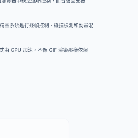
 色且瀏覽器中缺乏逐幀控制，而雪碧圖支援
利用引擎的精靈系統進行逐幀控制、碰撞檢測和動畫混
種方式由 GPU 加速，不像 GIF 渲染那樣依賴