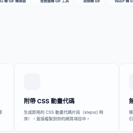
oto 轉 GIF 轉換器
雪碧圖轉 GIF 工具
視頻轉 GIF
WebP 轉 
附帶 CSS 動畫代碼
碧
生成即用的 CSS 動畫代碼片段（steps() 時
導
序），直接複製到你的網頁項目中。
引