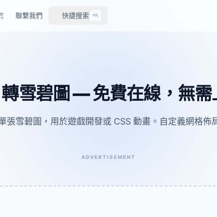
於
聯繫我們
快捷搜索
⌘K
F 轉雪碧圖 — 免費在線，無
換為單張雪碧圖，用於遊戲開發或 CSS 動畫。自定義網格
ADVERTISEMENT