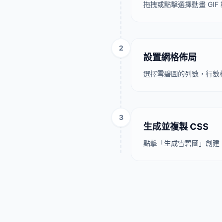
拖拽或點擊選擇動畫 GI
2
設置網格佈局
選擇雪碧圖的列數，行數
3
生成並複製 CSS
點擊「生成雪碧圖」創建 