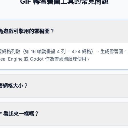
GIF 轉雪碧圖工具的常見問題
轉換為遊戲引擎用的雪碧圖？
置網格列數（如 16 幀動畫設 4 列 = 4×4 網格），生成雪碧圖。
real Engine 或 Godot 作為雪碧圖紋理使用。
麼網格大小？
IF 看起來一樣嗎？