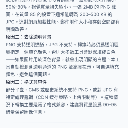
50%–80%，視覺質量損失極小。一張 2MB 的 PNG 截
圖，在質量 85 的設置下通常能轉爲 300–500 KB 的
JPG。這對網頁加載性能、郵件附件大小和存儲空間都有
明顯改善。
原因二：去除透明背景
PNG 支持透明通道，JPG 不支持。轉換時必須爲透明區
域指定一個填充顏色，否則大多數工具會默默填成白色
——如果圖片用於深色背景，就會出現明顯的白邊。本工
具自動檢測含透明通道的 PNG 並高亮提示，可自選填充
顏色，避免這個問題。
原因三：格式兼容性
部分平臺、CMS 或歷史系統不支持 PNG，或對 JPG 有
特定處理邏輯（CDN 緩存策略、上傳限制等）。這種情
況下轉換主要是爲了格式兼容，建議將質量設爲 90–95
儘量保留圖像信息。