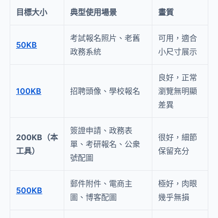
目標大小
典型使用場景
畫質
考試報名照片、老舊
可用，適合
50KB
政務系統
小尺寸展示
良好，正常
100KB
招聘頭像、學校報名
瀏覽無明顯
差異
簽證申請、政務表
200KB（本
很好，細節
單、考研報名、公衆
工具）
保留充分
號配圖
郵件附件、電商主
極好，肉眼
500KB
圖、博客配圖
幾乎無損