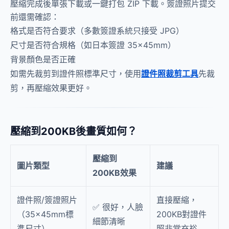
壓縮完成後單張下載或一鍵打包 ZIP 下載。簽證照片提交
前還需確認：
格式是否符合要求（多數簽證系統只接受 JPG）
尺寸是否符合規格（如日本簽證 35×45mm）
背景顏色是否正確
如需先裁剪到證件照標準尺寸，使用
證件照裁剪工具
先裁
剪，再壓縮效果更好。
壓縮到200KB後畫質如何？
壓縮到
圖片類型
建議
200KB效果
證件照/簽證照片
直接壓縮，
✅ 很好，人臉
（35×45mm標
200KB對證件
細節清晰
準尺寸）
照非常充裕