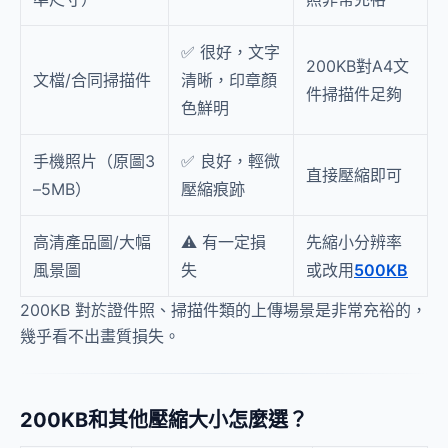
✅ 很好，文字
200KB對A4文
文檔/合同掃描件
清晰，印章顏
件掃描件足夠
色鮮明
手機照片（原圖3
✅ 良好，輕微
直接壓縮即可
–5MB）
壓縮痕跡
高清產品圖/大幅
⚠️ 有一定損
先縮小分辨率
風景圖
失
或改用
500KB
200KB 對於證件照、掃描件類的上傳場景是非常充裕的，
幾乎看不出畫質損失。
200KB和其他壓縮大小怎麼選？