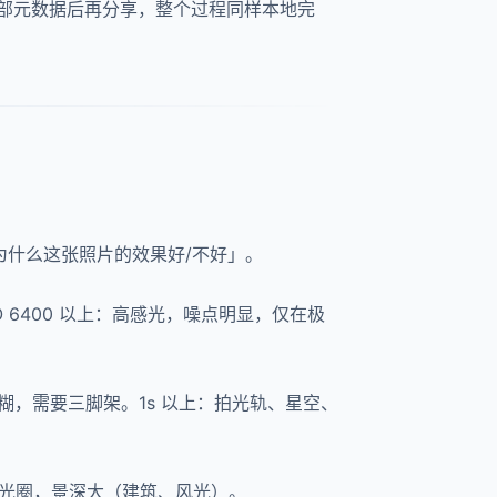
除全部元数据后再分享，整个过程同样本地完
为什么这张照片的效果好/不好」。
SO 6400 以上：高感光，噪点明显，仅在极
持容易糊，需要三脚架。1s 以上：拍光轨、星空、
22：小光圈，景深大（建筑、风光）。