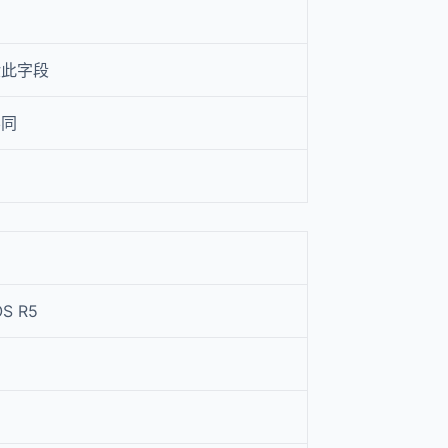
验此字段
不同
OS R5