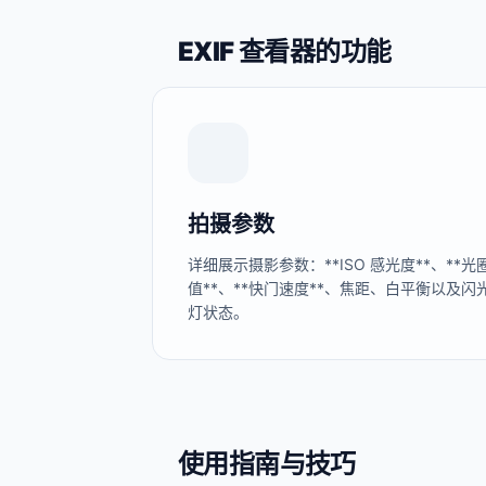
EXIF 查看器的功能
拍摄参数
详细展示摄影参数：**ISO 感光度**、**光
值**、**快门速度**、焦距、白平衡以及闪
灯状态。
使用指南与技巧