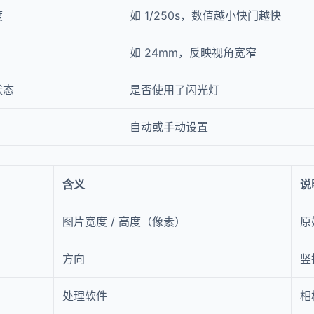
度
如 1/250s，数值越小快门越快
如 24mm，反映视角宽窄
状态
是否使用了闪光灯
自动或手动设置
含义
说
图片宽度 / 高度（像素）
原
方向
竖
处理软件
相