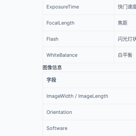
ExposureTime
快门速
FocalLength
焦距
Flash
闪光灯
WhiteBalance
白平衡
图像信息
字段
ImageWidth / ImageLength
Orientation
Software