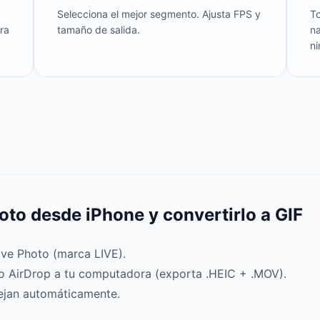
Selecciona el mejor segmento. Ajusta FPS y
T
ra
tamaño de salida.
n
ni
to desde iPhone y convertirlo a GIF
ive Photo (marca LIVE).
o AirDrop a tu computadora (exporta .HEIC + .MOV).
ejan automáticamente.