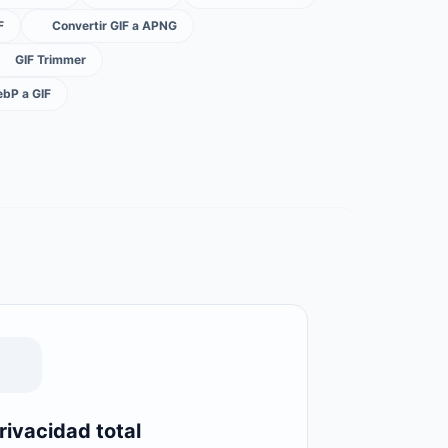
F
Convertir GIF a APNG
GIF Trimmer
ebP a GIF
rivacidad total