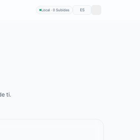
ES
Local · 0 Subidas
e ti.