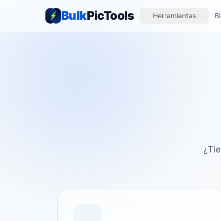
Bulk
PicTools
Herramientas
B
¿Tie