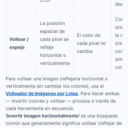
255)
láser
Correg
La posición
orien
espacial de
El color de
la cá
Voltear /
cada píxel se
cada píxel no
crear
espejo
refleja
cambia
compo
horizontal o
simétr
verticalmente
volte
Para voltear una imagen (reflejarla horizontal o
verticalmente sin cambiar los colores), usa el
Volteador de Imágenes por Lotes
. Para hacer ambas
— invertir colores y voltear — procesa a través de
cada herramienta en secuencia.
'Invertir imagen horizontalmente'
es una búsqueda
común que generalmente significa
voltear
(reflejar de