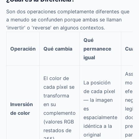
Son dos operaciones completamente diferentes que
a menudo se confunden porque ambas se llaman
'invertir' o 'reverse' en algunos contextos.
Qué
Operación
Qué cambia
permanece
Cuánd
igual
Asset
El color de
La posición
modo 
cada píxel se
de cada píxel
efect
transforma
— la imagen
negat
Inversión
en su
es
legibi
de color
complemento
espacialmente
docum
(valores RGB
idéntica a la
prepa
restados de
original
para 