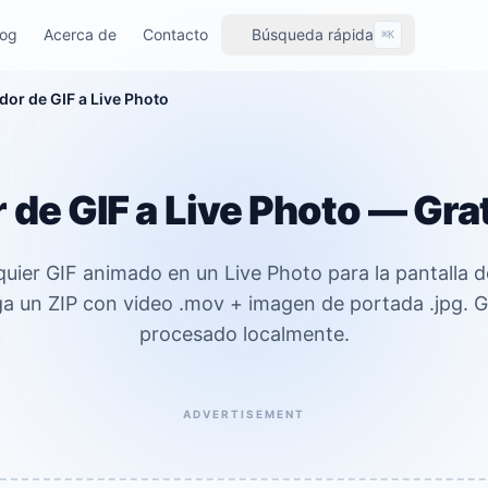
log
Acerca de
Contacto
Búsqueda rápida
⌘K
dor de GIF a Live Photo
de GIF a Live Photo — Grat
quier GIF animado en un Live Photo para la pantalla d
a un ZIP con video .mov + imagen de portada .jpg. Gra
procesado localmente.
ADVERTISEMENT