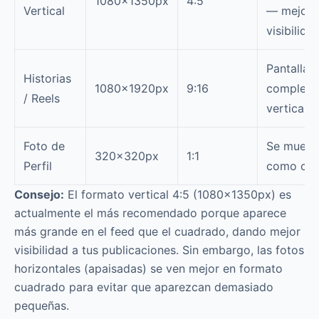
1080×1350px
4:5
Vertical
— mejor
visibilida
Pantalla
Historias
1080×1920px
9:16
completa
/ Reels
vertical
Foto de
Se muest
320×320px
1:1
Perfil
como cír
Consejo:
El formato vertical 4:5 (1080×1350px) es
actualmente el más recomendado porque aparece
más grande en el feed que el cuadrado, dando mejor
visibilidad a tus publicaciones. Sin embargo, las fotos
horizontales (apaisadas) se ven mejor en formato
cuadrado para evitar que aparezcan demasiado
pequeñas.