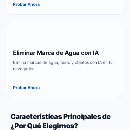
Probar Ahora
objeto de foto nunca fue tan fácil.
Eliminar Marca de Agua con IA
Elimina marcas de agua, texto y objetos con IA en tu
navegador.
Probar Ahora
Características Principales de
¿Por Qué Elegirnos?