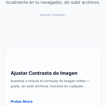
localmente en tu navegador, sin subir archivos.
ADVERTISEMENT
Ajustar Contraste de Imagen
Aumenta o reduce el contraste de imagen online —
gratis, sin subir archivos, funciona en cualquier
dispositivo. Ajusta el contraste de fotos con un simple
deslizador y procesa cientos de imágenes a la vez.
Probar Ahora
Vista previa en tiempo real, 100% local.